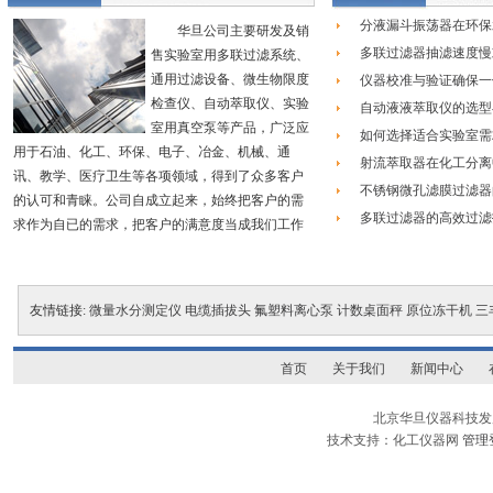
分液漏斗振荡器在环保
华旦公司主要研发及销
多联过滤器抽滤速度慢
售实验室用多联过滤系统、
通用过滤设备、微生物限度
仪器校准与验证确保一
检查仪、自动萃取仪、实验
自动液液萃取仪的选型
室用真空泵等产品，广泛应
如何选择适合实验室需
用于石油、化工、环保、电子、冶金、机械、通
射流萃取器在化工分离
讯、教学、医疗卫生等各项领域，得到了众多客户
不锈钢微孔滤膜过滤器
的认可和青睐。公司自成立起来，始终把客户的需
多联过滤器的高效过滤
求作为自已的需求，把客户的满意度当成我们工作
如何通过一体化薄膜过
成效的准绳，不断开拓进取。我们将努力提供更卓
越的产品质量和更人性化的售后服务给广大客户,为
微生物限度检验仪在农
社会创造更大的科学和人文价值
友情链接:
微量水分测定仪
电缆插拔头
氟塑料离心泵
计数桌面秤
原位冻干机
三
..
详细内容
首页
关于我们
新闻中心
北京华旦仪器科技发展有限
技术支持：化工仪器网
管理