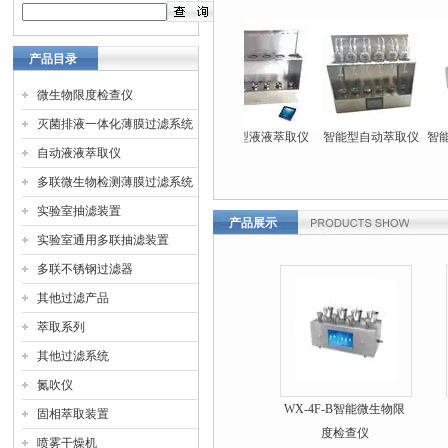
产品目录
微生物限度检查仪
灭菌排液一体化薄膜过滤系统
灭菌排液一体化
HDT-260型智能单联
智能型液液萃取仪
智能型自动萃取仪
智能
自动液液萃取仪
薄膜过滤器
均质机/均质器
多联微生物检测薄膜过滤系统
实验室抽滤装置
产品展示
实验室通用多联抽滤装置
多联不锈钢过滤器
其他过滤产品
萃取系列
其他过滤系统
氮吹仪
WX-4F-B智能微生物限
固相萃取装置
度检查仪
喷雾干燥机