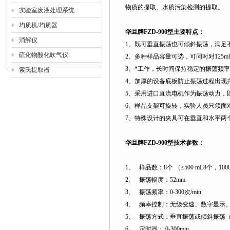
物质的提取、水质污染检测的提取。
实验室废液处理系统
均质机/均质器
华旦牌
FZD-900
型主要特点：
消解仪
1
、既可垂直振荡也可倾斜振荡，满足
硫化物酸化吹气仪
2
、多种样品容量可选，可同时对
125ml
3
、*工作，长时间保持稳定的振荡频
索氏提取器
4
、加厚的设备底板防止振荡过程出现
5
、采用进口直流电机作为振荡动力，
6
、样品支架可旋转，实验人员只须面
7
、特殊设计的夹具可在垂直和水平两
华旦牌
FZD-900
型技术参数：
1
、
样品数：
8
个
（≤
500 mL8
个，
100
2
、
振荡幅度：
52mm
3
、
振荡频率：
0-300
次
/min
4
、
频率控制：无级变速、数字显示
5
、
振荡方式：垂直振荡或倾斜振荡
6
、
定时器：
0-300min