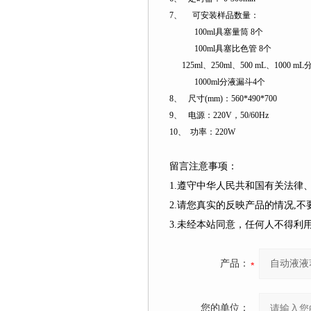
7
、
可安装样品数量：
100ml
具塞量筒
8
个
100ml
具塞比色管
8
个
125ml
、
250ml
、
500 mL
、
1000 mL
1000ml
分液漏斗
4
个
8
、
尺寸
(mm)
：
560*490*700
9
、
电源：
220V
，
50/60Hz
10
、
功率：
220W
留言注意事项：
1.遵守中华人民共和国有关法
2.请您真实的反映产品的情况,
3.未经本站同意，任何人不得
产品：
您的单位：