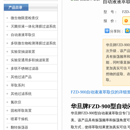
自动液液萃
产品目录
型 号：
FZD-
微生物限度检查仪
报 价：
灭菌排液一体化薄膜过滤系统
分享到：
自动液液萃取仪
多联微生物检测薄膜过滤系统
华旦牌FZD-
次升级，该产
实验室抽滤装置
具有振荡频率
实验室通用多联抽滤装置
能，同时垂直振
更加真实可信.
多联不锈钢过滤器
然物的提取、
其他过滤产品
取。
萃取系列
FZD-900自动液液萃取仪的详细
其他过滤系统
氮吹仪
华旦牌FZD-900型自
固相萃取装置
华旦牌
FZD-900
型自动液液萃取仪专门
喷雾干燥机
美。该产品具有振荡频率和振荡角度可
取方式，
使得萃取结果更加真实可信
.
翻转振荡器