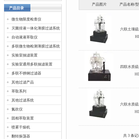
产品图片
产品名称/
产品目录
微生物限度检查仪
灭菌排液一体化薄膜过滤系统
六联土壤硫
H
自动液液萃取仪
多联微生物检测薄膜过滤系统
实验室抽滤装置
实验室通用多联抽滤装置
四联水质硫
多联不锈钢过滤器
H
其他过滤产品
萃取系列
其他过滤系统
六联水质硫
氮吹仪
H
固相萃取装置
喷雾干燥机
共 3 条
翻转振荡器