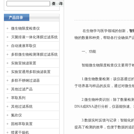
产品目录
微生物限度检查仪
在生物学与医学领域的创新，
智
灭菌排液一体化薄膜过滤系统
物的数量和种类，帮助各行业确保产
自动液液萃取仪
一、功能
多联微生物检测薄膜过滤系统
实验室抽滤装置
智能微生物限度检查仪主要用于检
实验室通用多联抽滤装置
1.微生物数量检测：该仪器通过的
多联不锈钢过滤器
于培养基与样品的反应，通过对微生
其他过滤产品
萃取系列
2.微生物种类识别：除了数量检测
其他过滤系统
DNA或RNA进行分析，仪器能快速
氮吹仪
3.数据实时反馈与记录：智能化的
固相萃取装置
提高了检测的效率，也便于数据的追
喷雾干燥机