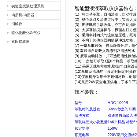
实验室废液处理系统
智能型液液萃取仪
仪器特点
(1)
可自动萃取，自动清洗，自动排废
均质机/均质器
(2)
整个萃取及清洗过程中，实验人员
消解仪
(3)
废液既可手动收集，亦可自动排出
(4)
大屏幕触摸屏操作，界面友好方便
硫化物酸化吹气仪
(5)
采用半封闭式气流振荡原理，既可
(6)
不同于其他仪器的简易冲洗功能，
索氏提取器
(7) 一键萃取震荡，自动静置分层，
(8) 双通道自动吸入洗涤剂及清洗纯
(9) 废液自动排放，并可选用活性炭
(10) 一次性可萃取1至6个样品，萃
(11) 采用无线智能微电脑操作,自主
(12)萃取及清洗均可设定时间定时操作
(13)仪器机身采用全不锈钢材质，
(14)采用24V安全电压供电，了条件
技术参数：
型号
HDC-1000B
萃取时间及过程
0-999
秒之间可调
清洗方式
双通道自动吸入洗
萃取样品大小及数量
1
×6个样品 标配6
额定功率
150W
额定电压
220V
家用交流转2