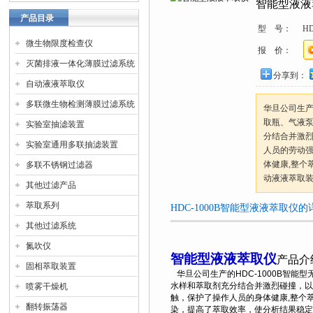
智能型液液
产品目录
型 号：
HD
微生物限度检查仪
报 价：
灭菌排液一体化薄膜过滤系统
分享到：
自动液液萃取仪
多联微生物检测薄膜过滤系统
华旦公司生产
取瓶、气液
实验室抽滤装置
分结合并激烈
实验室通用多联抽滤装置
人员的劳动
体健康,整个
多联不锈钢过滤器
动液液萃取
其他过滤产品
萃取系列
HDC-1000B智能型液液萃取仪
其他过滤系统
氮吹仪
智能型液液萃取仪
产品介
固相萃取装置
华旦公司生产的HDC-1000B智
水样和萃取剂充分结合并激烈碰撞，以
喷雾干燥机
触，保护了操作人员的身体健康,整个
翻转振荡器
染，提高了萃取效率，使分析结果稳定