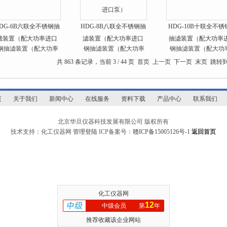
DG-6B六联全不锈钢抽
HDG-8B八联全不锈钢抽
HDG-10B十联全不锈
滤装置（配大功率进口
滤装置（配大功率进口
抽滤装置（配大功率
泵）
泵）
口泵）
共 863 条记录，当前 3 / 44 页
首页
上一页
下一页
末页
跳转
页
关于我们
新闻中心
在线服务
资料下载
产品中心
联系我们
北京华旦仪器科技发展有限公司 版权所有
技术支持：化工仪器网
管理登陆
ICP备案号：
赣ICP备15005126号-1
返回首页
化工仪器网
12
中级会员
第
年
推荐收藏该企业网站