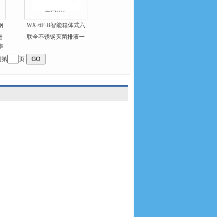
钢
WX-6F-B智能箱体式六
进
联全不锈钢灭菌排液一
体化薄膜过滤器
到第
页