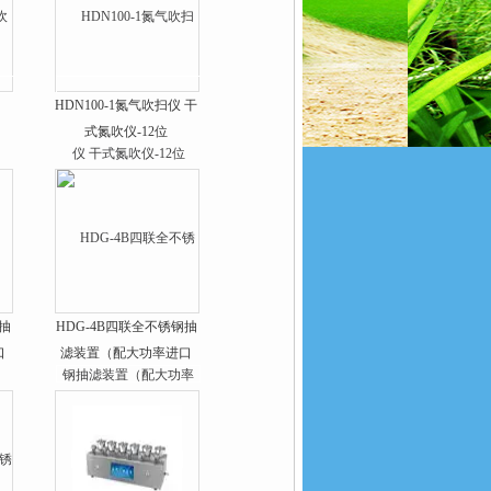
HDN100-1氮气吹扫仪 干
式氮吹仪-12位
抽
HDG-4B四联全不锈钢抽
口
滤装置（配大功率进口
泵）