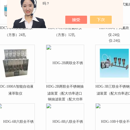
吗？
HDCY-24S水浴氮吹仪
HDCY-12S水浴氮吹仪
HDN100-2干式氮吹
（方形）24孔
（方形）12孔
仪-24位
HDC-1000A智能自动液
HDG-2B两联全不锈钢抽
HDG-3B三联全不锈钢
液萃取仪
滤装置（配大功率进口
滤装置（配大功率进
泵）
泵）