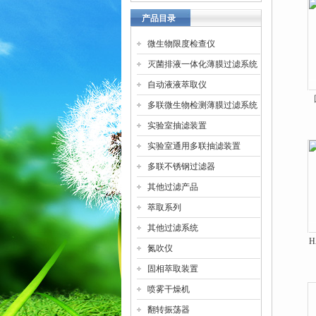
产品目录
微生物限度检查仪
灭菌排液一体化薄膜过滤系统
自动液液萃取仪
多联微生物检测薄膜过滤系统
实验室抽滤装置
实验室通用多联抽滤装置
多联不锈钢过滤器
其他过滤产品
萃取系列
其他过滤系统
H
氮吹仪
固相萃取装置
喷雾干燥机
翻转振荡器