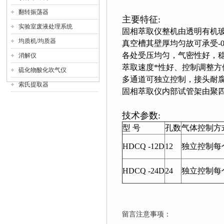
翻转振荡器
主要特征:
实验室废液处理系统
固相萃取仪整机由透明有机
均质机/均质器
真空槽其壁厚均匀故可承受-0
各处受压均匀，气密性好，
消解仪
萃取速度*性好、控制调整方
硫化物酸化吹气仪
多通道可独立控制，接头耐
索氏提取器
固相萃取仪内部试管架由聚
技术参数:
型 号
孔数
气体控制方
HDCQ -12D
12
独立控制每
HDCQ -24D
24
独立控制每
留言注意事项：