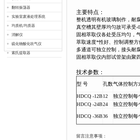
翻转振荡器
主要特点：
实验室废液处理系统
整机透明有机玻璃制作，耐
均质机/均质器
真空槽其壁厚均匀故可承受-0
固相萃取仪各处受压均匀，
消解仪
萃取速度*性好、控制调整方
硫化物酸化吹气仪
多通道可独立控制，接头耐
索氏提取器
固相萃取仪内部试管架由聚
技术参数：
型 号
孔数
气体控制方
HD
CQ -12B
12
独立控制每
HD
CQ -24B
24
独立控制每
HD
CQ -36B
36
独立控制每
留言注意事项：