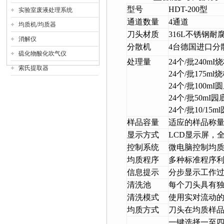
型号
HDT-200
型
实验室废液处理系统
通道数量
4
通道
均质机/均质器
刀头材质
316L
不锈钢耐
消解仪
分散机
4
台德国进口分
硫化物酸化吹气仪
处理量
24
个/批240mI
索氏提取器
24
个/批175ml
24
个/批100mI
24
个/批50mI园
24
个/批10/15
样品容量
适应的样品称量范
显示方式
LCD
显示屏，
控制系统
微电脑控制均
均质程序
多种标准程序
信息提示
分步显示工作
清洗池
每个刀头具有
清洗模式
使用实对流动
均质方式
刀头在均质样
一键选择一至