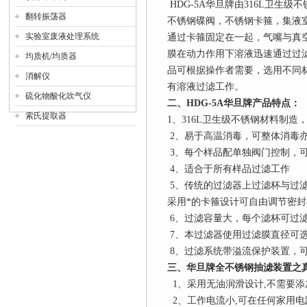
HDG-5A
华旦牌
由
316L
卫生级不
翻转振荡器
不锈钢碟阀，不锈钢卡箍，集液
实验室废液处理系统
通过卡箍固定在一起，气嘴与真
膜在动力作用下溶液迅速通过过
均质机/均质器
品可根据操作者需要，选用不同
消解仪
有溶液过滤工作。
硫化物酸化吹气仪
二、
HDG-5A
华旦牌
产品特点：
索氏提取器
1
、
316L
卫生级不锈钢材料制造
2
、易于高温消毒，可整体消毒
3
、每个样品配单独阀门控制，
4
、适合于所有样品过滤工作
5
、传统的过滤器上过滤杯与过
采用*的卡箍设计可自由调节密封
6
、过滤容量大，每个滤杯可过
7
、本过滤器使用过滤膜直径可选25/
8
、过滤系统带溢流保护装置，
三、华旦牌全不锈钢抽滤装置之
1
、采用无油润滑设计
,
不需要添
2
、工作电流小
,
可在任何家用电