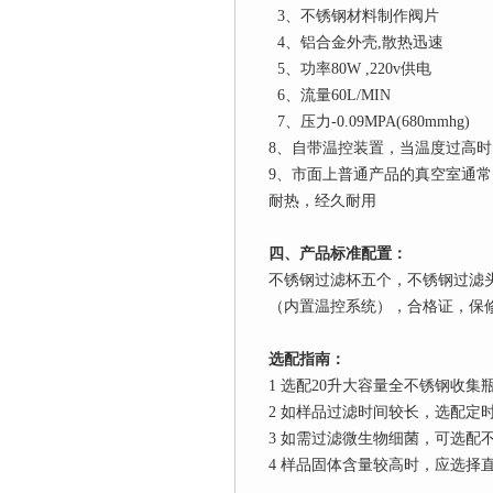
3
、不锈钢材料制作阀片
4
、铝合金外壳
,
散热迅速
5
、功率
80W ,220v
供电
6
、流量
60L
/MIN
7
、压力
-0.09MPA(680mmhg)
8
、自带温控装置，当温度过高时
9
、市面上普通产品的真空室通常
耐热，经久耐用
四
、
产品标准配置：
不锈钢过滤杯五个，不锈钢过滤
（内置温控系统），合格证，保
选配指南：
1
选配
20
升
大容量全不锈钢收集
2
如样品过滤时间较长，选配定
3
如需过滤微生物细菌，可选配
4
样品固体含量较高时，应选择