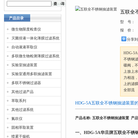
五联全
产品目录
型 号：
微生物限度检查仪
报 价：
灭菌排液一体化薄膜过滤系统
分享到
自动液液萃取仪
HDG-
多联微生物检测薄膜过滤系统
不锈钢
实验室抽滤装置
碟阀，
上放上
实验室通用多联抽滤装置
力相连
多联不锈钢过滤器
上的滤
全部流
其他过滤产品
萃取系列
HDG-5A五联全不锈钢抽滤装置
其他过滤系统
产品名称
:
五联全不锈钢抽滤装置
产品
氮吹仪
固相萃取装置
一、
HDG-5A
华旦牌
五联全不锈
喷雾干燥机