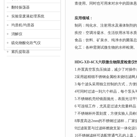
查使用。同时也可用来对水中的固体悬
翻转振荡器
实验室废液处理系统
应用领域：
均质机/均质器
制药：纯化水、注射用水及液体制剂的
疾控：空调冷凝水、生活饮用水等水质
消解仪
食品：饮料、矿泉水、纯净水的菌落总
硫化物酸化吹气仪
化工：各种需测试微生物的水样检测。
索氏提取器
HDG-XD-6CX
六联微生物限度检查仪
1.外置真空泵负压抽滤，减少了对操
2采用超精细不锈钢金属粉末烧结滤网
3.每个滤头采用独立控制的方式，方
4可同时过滤一到六个样品，每个泵头
5.不锈钢机壳经镜面抛光，表面光洁
6 可连续工作，尤其是过滤大批量样
7 不锈钢杯外置刻度，方便实验人员称
8厚度高达2mm的不锈钢过滤杯，厂家
9过滤装置与过滤杯燃烧支架一体化设计
10不锈钢滤杯可选配带通气孔的上盖