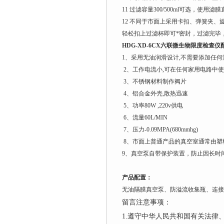
11 过滤容量300/500ml可选，使用滤膜直径
12 不同于市面上采用卡扣、弹簧夹、
轻松扣上过滤杯即可*密封，过滤完毕
HDG-XD-6CX
六联微生物限度检查仪
1、采用无油润滑设计,不需要添加任何
2、工作电流小,可在任何家用电路中
3、不锈钢材料制作阀片
4、铝合金外壳,散热迅速
5、功率80W ,220v供电
6、流量60L/MIN
7、压力-0.09MPA(680mmhg)
8、市面上普通产品的真空室通常由塑
9、真空泵自带保护装置，防止因长时
产品配置：
无油隔膜真空泵、防溢流收集瓶、连接
留言注意事项：
1.遵守中华人民共和国有关法