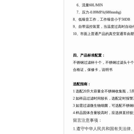
6
、流量
60L
/MIN
7
、压力
-0.09MPA(680mmhg)
8
、低噪音工作，工作噪音小于
50DB
9
、自带温控装置，当温度过高时自动
10
、市面上普通产品的真空室通常由塑
四、产品标准配置：
不锈钢过滤杯十个，不锈钢过滤头十个
合格证，保修卡，说明书
选配指南：
1
选配
20
升
大容量全不锈钢收集瓶，
5
2
如样品过滤时间较长，选配定时报警
3
如需过滤微生物细菌，可选配不锈钢
4
样品固体含量较高时，应选择直径较
留言注意事项：
1.遵守中华人民共和国有关法