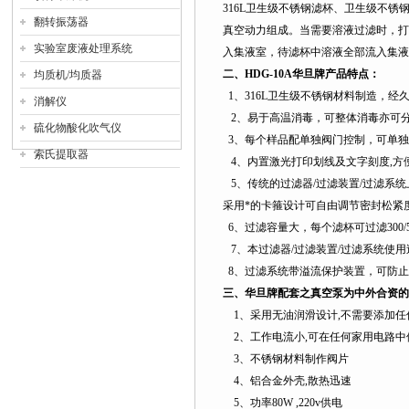
316L
卫生级不锈钢滤杯、卫生级不锈
翻转振荡器
真空动力组成。当需要溶液过滤时，打
实验室废液处理系统
入集液室，待滤杯中溶液全部流入集液
二、
HDG-10A
华旦牌产品特点：
均质机/均质器
1
、
316L
卫生级不锈钢材料制造，经
消解仪
2
、易于高温消毒，可整体消毒亦可
硫化物酸化吹气仪
3
、每个样品配单独阀门控制，可单独
索氏提取器
4
、内置激光打印划线及文字刻度,方
5
、传统的过滤器/过滤装置/过滤系
采用*的卡箍设计可自由调节密封松紧
6
、过滤容量大，每个滤杯可过滤
300/
7
、本过滤器/过滤装置/过滤系统使用过滤
8
、过滤系统带溢流保护装置，可防止
三、华旦牌配套之真空泵为中外合资的
1
、采用无油润滑设计
,
不需要添加任
2
、工作电流小
,
可在任何家用电路中
3
、不锈钢材料制作阀片
4
、铝合金外壳
,
散热迅速
5
、功率
80W ,220v
供电