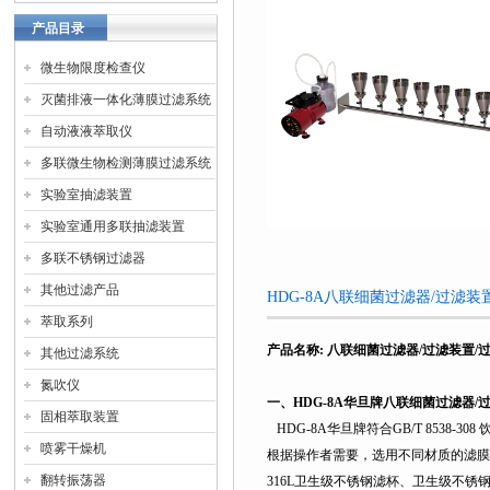
产品目录
微生物限度检查仪
灭菌排液一体化薄膜过滤系统
自动液液萃取仪
多联微生物检测薄膜过滤系统
实验室抽滤装置
实验室通用多联抽滤装置
多联不锈钢过滤器
其他过滤产品
HDG-8A八联细菌过滤器/过滤
萃取系列
产品名称
:
八联细菌过滤器/过滤装置/
其他过滤系统
氮吹仪
一、
HDG-8A
华旦牌八联细菌过滤器/
固相萃取装置
HDG-8A
华旦牌符合GB/T 8538
喷雾干燥机
根据操作者需要，选用不同材质的滤膜
翻转振荡器
316L
卫生级不锈钢滤杯、卫生级不锈