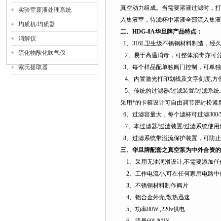
真空动力组成。当需要溶液过滤时，打
实验室废液处理系统
入集液室，待滤杯中溶液全部流入集液
均质机/均质器
二、
HDG-8A
华旦牌产品特点：
消解仪
1
、
316L
卫生级不锈钢材料制造，经
硫化物酸化吹气仪
2
、易于高温消毒，可整体消毒亦可
索氏提取器
3
、每个样品配单独阀门控制，可单独
4
、内置激光打印划线及文字刻度,方
5
、传统的过滤器/过滤装置/过滤系
采用*的卡箍设计可自由调节密封松紧
6
、过滤容量大，每个滤杯可过滤
300/
7
、本过滤器/过滤装置/过滤系统使用过滤
8
、过滤系统带溢流保护装置，可防止
三、华旦牌配套之真空泵为中外合资的
1
、采用无油润滑设计
,
不需要添加任
2
、工作电流小
,
可在任何家用电路中
3
、不锈钢材料制作阀片
4
、铝合金外壳
,
散热迅速
5
、功率
80W ,220v
供电