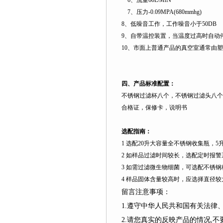
6
、流量
60L
/MIN
7
、压力
-0.09MPA(680mmhg)
8
、低噪音工作，工作噪音小于
50DB
9
、自带温控装置，当温度过高时自动
10
、市面上普通产品的真空室通常由塑
四、产品标准配置：
不锈钢过滤杯八个，不锈钢过滤头八个
合格证，保修卡，说明书
选配指南：
1
选配
20
升
大容量全不锈钢收集瓶，
5
2
如样品过滤时间较长，选配定时报警
3
如需过滤微生物细菌，可选配不锈钢
4
样品固体含量较高时，应选择直径较
留言注意事项：
1.遵守中华人民共和国有关法
2.请您真实的反映产品的情况,