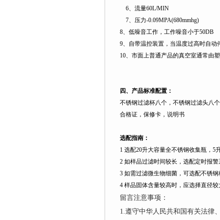
6
、流量
60L
/MIN
7
、压力
-0.09MPA(680mmhg)
8
、低噪音工作，工作噪音小于
50DB
9
、自带温控装置，当温度过高时自动
10
、市面上普通产品的真空室通常由塑
四、产品标准配置：
不锈钢过滤杯八个，不锈钢过滤头八个
合格证，保修卡，说明书
选配指南：
1
选配
20
升
大容量全不锈钢收集瓶，
5
2
如样品过滤时间较长，选配定时报警
3
如需过滤微生物细菌，可选配不锈钢
4
样品固体含量较高时，应选择直径较
留言注意事项：
1.遵守中华人民共和国有关法