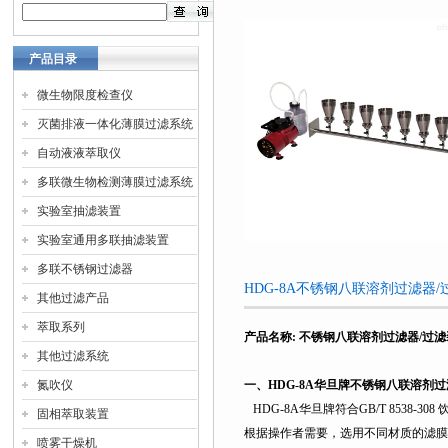
产品目录
微生物限度检查仪
灭菌排液一体化薄膜过滤系统
自动液液萃取仪
多联微生物检测薄膜过滤系统
实验室抽滤装置
实验室通用多联抽滤装置
多联不锈钢过滤器
HDG-8A不锈钢八联溶剂过滤器
其他过滤产品
萃取系列
产品名称
:
不锈钢八联溶剂过滤器/过滤
其他过滤系统
氮吹仪
一、
HDG-8A
华旦牌不锈钢八联溶剂过
HDG-8A
华旦牌符合GB/T 8538
固相萃取装置
根据操作者需要，选用不同材质的滤膜
喷雾干燥机