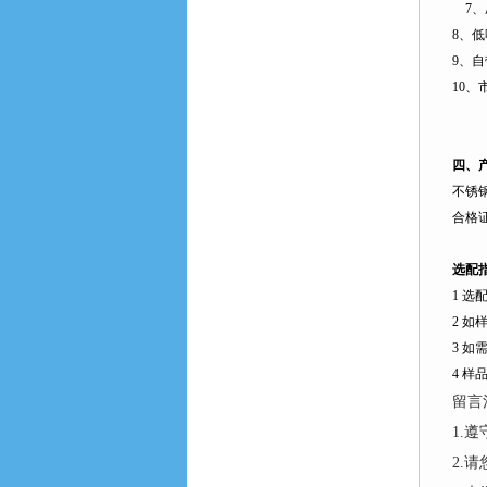
7
、
8
、低
9
、自
10
、
四、
不锈
合格
选配
1
选
2
如
3
如
4
样
留言
1.
2.