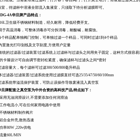
动力组成。当需要溶液过滤时，打开各个各自阀门，打开真空动力，溶液通过滤头上的
液室，待滤杯中溶液全部流入集液室，只须取下待分析滤膜即可。
DG-4A
华旦牌产品特点：
16L
卫生级不锈钢材料制造，经久耐用，降低经费开支。
易于高温消毒，可整体消毒亦可分拆消毒，耐酸碱，耐腐蚀。
每个样品配单独阀门控制，可单独过滤一个样品，可同时过滤1到4个样品
内置激光打印划线及文字刻度,方便用户定量
传统的过滤器/过滤装置/过滤系统上过滤杯与过滤头之间用夹子固定，这种方式很容
*的卡箍设计可自由调节密封松紧度，确保滤杯与过滤头之间*密封
过滤容量大，每个滤杯可过滤
300/
500/800
毫升样品
本过滤器/过滤装置/过滤系统使用过滤膜直径可选25/35/47/
50/60/100mm
过滤系统带溢流保护装置，可防止误操作导致废液流入真空泵
华旦牌配套之真空泵为中外合资的高科技产品,特点如下：
采用无油润滑设计
,
不需要添加任何润滑油
工作电流小
,
可在任何家用电路中使用
不锈钢材料制作阀片
铝合金外壳
,
散热迅速
功率
80W ,220v
供电
流量
60L
/MIN