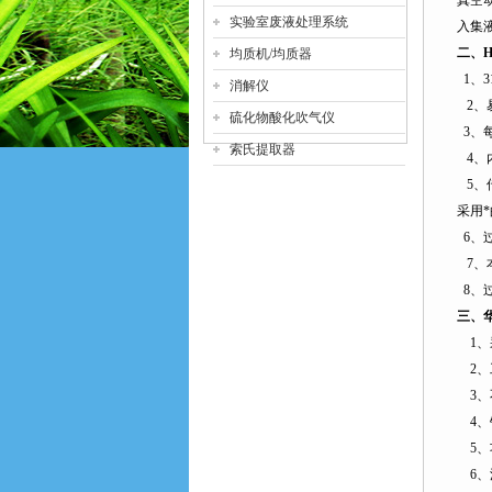
真空
实验室废液处理系统
入集
二、
H
均质机/均质器
1
、
3
消解仪
2
、
硫化物酸化吹气仪
3
、
索氏提取器
4
、
5
、
采用
6
、
7
、
8
、
三、
1
、
2
、
3
、
4
、
5
、
6
、