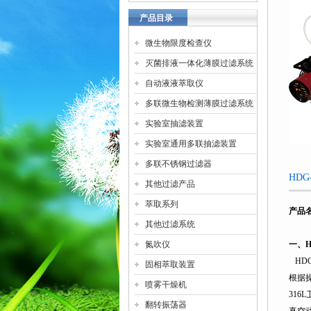
产品目录
微生物限度检查仪
灭菌排液一体化薄膜过滤系统
自动液液萃取仪
多联微生物检测薄膜过滤系统
实验室抽滤装置
实验室通用多联抽滤装置
多联不锈钢过滤器
HD
其他过滤产品
萃取系列
产品
其他过滤系统
氮吹仪
一、
H
HDG
固相萃取装置
根据
喷雾干燥机
316L
翻转振荡器