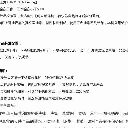
压力
-0.09MPA(680mmhg)
噪音工作，工作噪音小于
50DB
带温控装置，当温度过高时自动停机，待仪器自然冷却后自动重启
。
市面上普通产品的真空室通常由塑料材料制成，使用寿命通常不到半年，本机采用铝合
产品标准配置：
钢过滤杯四个，不锈钢过滤头四个，不锈钢过滤支架一套，
2.5
升
防溢流收集瓶，配套
证，保修卡，说明书
指南：
配
20
升
大容量全不锈钢收集瓶，
5
升
透明塑料收集瓶
样品过滤时间较长，选配定时报警系统，可节省资源，提高真空泵寿命
需过滤微生物细菌，可选配不锈钢杯盖，可有效防止二次污染
品固体含量较高时，应选择直径较大过滤杯及滤膜
注意事项：
遵守中华人民共和国有关法律、法规，尊重网上道德，承担一切因您的行为
请您真实的反映产品的情况,不要捏造、诬蔑、造谣。如对产品有任何疑问,