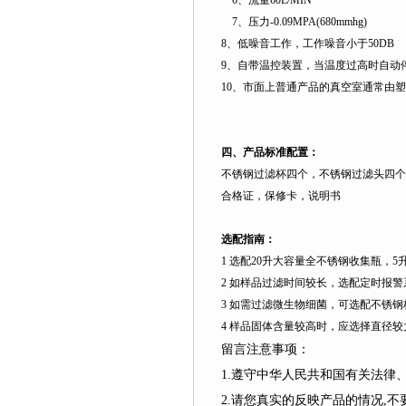
6
、流量
60L
/MIN
7
、压力
-0.09MPA(680mmhg)
8
、低噪音工作，工作噪音小于
50DB
9
、自带温控装置，当温度过高时自动
10
、市面上普通产品的真空室通常由塑
四、产品标准配置：
不锈钢过滤杯四个，不锈钢过滤头四个
合格证，保修卡，说明书
选配指南：
1
选配
20
升
大容量全不锈钢收集瓶，
5
2
如样品过滤时间较长，选配定时报警
3
如需过滤微生物细菌，可选配不锈钢
4
样品固体含量较高时，应选择直径较
留言注意事项：
1.遵守中华人民共和国有关法
2.请您真实的反映产品的情况,