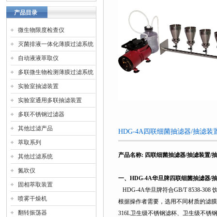
产品目录
微生物限度检查仪
灭菌排液一体化薄膜过滤系统
自动液液萃取仪
多联微生物检测薄膜过滤系统
实验室抽滤装置
实验室通用多联抽滤装置
多联不锈钢过滤器
其他过滤产品
HDG-4A四联细菌抽滤器/抽滤
萃取系列
产品名称
:
四联细菌抽滤器/抽滤装置/
其他过滤系统
氮吹仪
一、
HDG-4A
华旦牌四联细菌抽滤器/
固相萃取装置
HDG-4A
华旦牌符合GB/T 8538
喷雾干燥机
根据操作者需要，选用不同材质的滤膜
翻转振荡器
316L
卫生级不锈钢滤杯、卫生级不锈