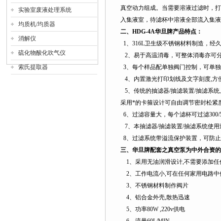
真空动力组成。当需要溶液过滤时，打
实验室废液处理系统
入集液室，待滤杯中溶液全部流入集液
均质机/均质器
二、
HDG-4A
华旦牌产品特点：
消解仪
1
、
316L
卫生级不锈钢材料制造，经
硫化物酸化吹气仪
2
、易于高温消毒，可整体消毒亦可
索氏提取器
3
、每个样品配单独阀门控制，可单独
4
、内置激光打印划线及文字刻度,方
5
、传统的抽滤器/抽滤装置/抽滤系
采用*的卡箍设计可自由调节密封松紧
6
、过滤容量大，每个滤杯可过滤
300/
7
、本抽滤器/抽滤装置/抽滤系统使用过滤
8
、过滤系统带溢流保护装置，可防止
三、华旦牌配套之真空泵为中外合资的
1
、采用无油润滑设计
,
不需要添加任
2
、工作电流小
,
可在任何家用电路中
3
、不锈钢材料制作阀片
4
、铝合金外壳
,
散热迅速
5
、功率
80W ,220v
供电