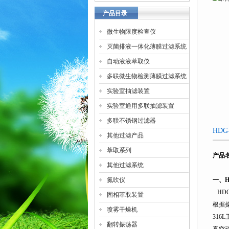
产品目录
微生物限度检查仪
灭菌排液一体化薄膜过滤系统
自动液液萃取仪
多联微生物检测薄膜过滤系统
实验室抽滤装置
实验室通用多联抽滤装置
多联不锈钢过滤器
HD
其他过滤产品
萃取系列
产品
其他过滤系统
氮吹仪
一、
H
HDG
固相萃取装置
根据
喷雾干燥机
316L
翻转振荡器