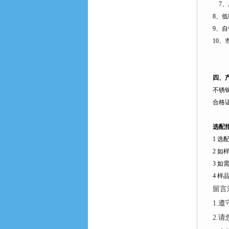
7
、
8
、低
9
、自
10
、
四、
不锈
合格
选配
1
选
2
如
3
如
4
样
留言
1.
2.