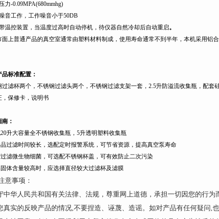
压力
-0.09MPA(680mmhg)
噪音工作，工作噪音小于
50DB
带温控装置，当温度过高时自动停机，待仪器自然冷却后自动重启
。
市面上普通产品的真空室通常由塑料材料制成，使用寿命通常不到半年，本机采用铝合
产品标准配置：
钢过滤杯两个，不锈钢过滤头两个，不锈钢过滤支架一套，
2.5
升
防溢流收集瓶，配套
证，保修卡，说明书
指南：
配
20
升
大容量全不锈钢收集瓶，
5
升
透明塑料收集瓶
样品过滤时间较长，选配定时报警系统，可节省资源，提高真空泵寿命
需过滤微生物细菌，可选配不锈钢杯盖，可有效防止二次污染
品固体含量较高时，应选择直径较大过滤杯及滤膜
注意事项：
遵守中华人民共和国有关法律、法规，尊重网上道德，承担一切因您的行为
请您真实的反映产品的情况,不要捏造、诬蔑、造谣。如对产品有任何疑问,