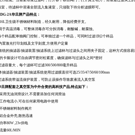
动力组成。当需要溶液过滤时，打开各个各自阀门，打开真空动力，溶液通过滤头上的
液室，待滤杯中溶液全部流入集液室，只须取下待分析滤膜即可。
DG-2A
华旦牌产品特点：
16L
卫生级不锈钢材料制造，经久耐用，降低经费开支。
易于高温消毒，可整体消毒亦可分拆消毒，耐酸碱，耐腐蚀。
每个样品配单独阀门控制，可单独过滤一个样品，可同时过滤1到2个样品
内置激光打印划线及文字刻度,方便用户定量
传统的抽滤器/抽滤装置/抽滤系统上过滤杯与过滤头之间用夹子固定，这种方式很容
*的卡箍设计可自由调节密封松紧度，确保滤杯与过滤头之间*密封
过滤容量大，每个滤杯可过滤
300/
500/800
毫升样品
本抽滤器/抽滤装置/抽滤系统使用过滤膜直径可选25/35/47/
50/60/100mm
过滤系统带溢流保护装置，可防止误操作导致废液流入真空泵
华旦牌配套之真空泵为中外合资的高科技产品,特点如下：
采用无油润滑设计
,
不需要添加任何润滑油
工作电流小
,
可在任何家用电路中使用
不锈钢材料制作阀片
铝合金外壳
,
散热迅速
功率
80W ,23v
供电
流量
60L
/MIN