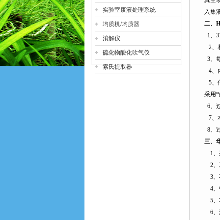
真空
实验室废液处理系统
入集
二、
H
均质机/均质器
1
、
3
消解仪
2
、
硫化物酸化吹气仪
3
、
索氏提取器
4
、
5
、
采用
6
、
7
、
8
、
三、
1
、
2
、
3
、
4
、
5
、
6
、