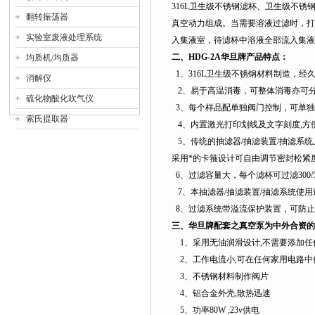
316L
卫生级不锈钢滤杯、卫生级不锈
翻转振荡器
真空动力组成。当需要溶液过滤时，打
实验室废液处理系统
入集液室，待滤杯中溶液全部流入集液
二、
HDG-2A
华旦牌产品特点：
均质机/均质器
1
、
316L
卫生级不锈钢材料制造，经
消解仪
2
、易于高温消毒，可整体消毒亦可
硫化物酸化吹气仪
3
、每个样品配单独阀门控制，可单独
索氏提取器
4
、内置激光打印划线及文字刻度,方
5
、传统的抽滤器/抽滤装置/抽滤系
采用*的卡箍设计可自由调节密封松紧
6
、过滤容量大，每个滤杯可过滤
300/
7
、本抽滤器/抽滤装置/抽滤系统使用过滤
8
、过滤系统带溢流保护装置，可防止
三、华旦牌配套之真空泵为中外合资的
1
、采用无油润滑设计
,
不需要添加任
2
、工作电流小
,
可在任何家用电路中
3
、不锈钢材料制作阀片
4
、铝合金外壳
,
散热迅速
5
、功率
80W ,23v
供电