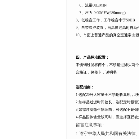
6
、流量
60L
/MIN
7
、压力
-0.09MPA(680mmhg)
8
、低噪音工作，工作噪音小于
50DB
9
、自带温控装置，当温度过高时自动
10
、市面上普通产品的真空室通常由塑
四、产品标准配置：
不锈钢过滤杯两个，不锈钢过滤头两个
合格证，保修卡，说明书
选配指南：
1
选配
20
升
大容量全不锈钢收集瓶，
5
2
如样品过滤时间较长，选配定时报警
3
如需过滤微生物细菌，可选配不锈钢
4
样品固体含量较高时，应选择直径较
留言注意事项：
1.遵守中华人民共和国有关法