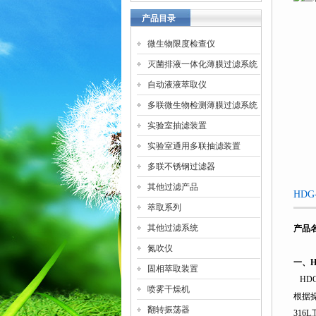
产品目录
微生物限度检查仪
灭菌排液一体化薄膜过滤系统
自动液液萃取仪
多联微生物检测薄膜过滤系统
实验室抽滤装置
实验室通用多联抽滤装置
多联不锈钢过滤器
其他过滤产品
HD
萃取系列
其他过滤系统
产品
氮吹仪
一、
H
固相萃取装置
HDG
喷雾干燥机
根据
翻转振荡器
316L