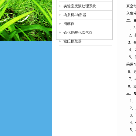
实验室废液处理系统
真空
入集
均质机/均质器
二、
H
消解仪
1
、
3
硫化物酸化吹气仪
2
、
索氏提取器
3
、
4
、
5
、
采用
6
、
7
、
8
、
三、
1
、
2
、
3
、
4
、
5
、