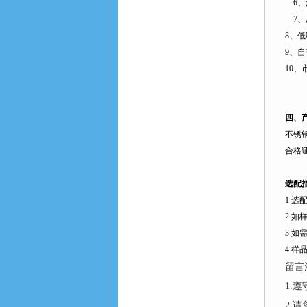
6
、
7
、
8
、低
9
、自
10
、
四、
不锈
合格
选配
1
选
2
如
3
如
4
样
留言
1.
2.