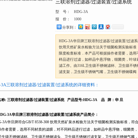
三联溶剂过滤器/过滤装置/过滤系统
型 号：
HDG-3A
报 价：
1000
分享到：
HDG-3A华旦牌三联溶剂过滤器/过滤装置/过滤系统 符合
饮用天然矿泉水检验方法关于细菌检测实验标准，
限度检查标准．本产品可根据操作者需要，选用
样品进行过滤，如样品中悬浮物，细菌类，叶绿
滤工作。由316L卫生级不锈钢滤杯、卫生级不
滤支架，卫生级不锈钢气嘴，卫生级不锈钢碟阀
G-3A三联溶剂过滤器/过滤装置/过滤系统的详细资料：
名称
:
三联溶剂过滤器/过滤装置/过滤系统 产品型号
:HDG-3A
品
牌：华
旦
DG-3A
华旦牌三联溶剂过滤器/过滤装置/过滤系统产品简介：
-3A
华旦牌符合GB/T 8538-308 饮用天然矿泉水检验方法关于细菌检测实验标准，
操作者需要，选用不同材质的滤膜，对不同样品进行过滤，如样品中悬浮物，细菌类，
卫生级不锈钢滤杯、卫生级不锈钢滤头、卫生级不锈钢过滤支架，卫生级不锈钢气嘴