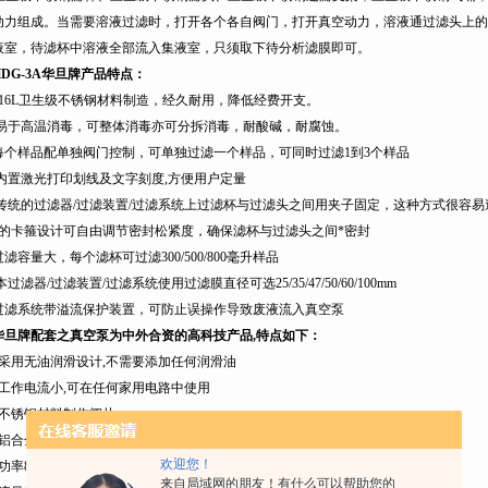
动力组成。当需要溶液过滤时，打开各个各自阀门，打开真空动力，溶液通过滤头上的
液室，待滤杯中溶液全部流入集液室，只须取下待分析滤膜即可。
DG-3A
华旦牌产品特点：
16L
卫生级不锈钢材料制造，经久耐用，降低经费开支。
易于高温消毒，可整体消毒亦可分拆消毒，耐酸碱，耐腐蚀。
每个样品配单独阀门控制，可单独过滤一个样品，可同时过滤1到3个样品
内置激光打印划线及文字刻度,方便用户定量
传统的过滤器/过滤装置/过滤系统上过滤杯与过滤头之间用夹子固定，这种方式很容
*的卡箍设计可自由调节密封松紧度，确保滤杯与过滤头之间*密封
过滤容量大，每个滤杯可过滤
300/
500/800
毫升样品
本过滤器/过滤装置/过滤系统使用过滤膜直径可选25/35/47/
50/60/100mm
过滤系统带溢流保护装置，可防止误操作导致废液流入真空泵
华旦牌配套之真空泵为中外合资的高科技产品,特点如下：
采用无油润滑设计
,
不需要添加任何润滑油
工作电流小
,
可在任何家用电路中使用
不锈钢材料制作阀片
铝合金外壳
,
散热迅速
欢迎您！
功率
80W ,23v
供电
来自局域网的朋友！有什么可以帮助您的