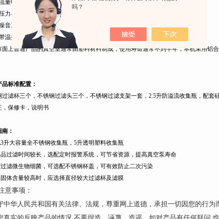
流量
60L
/MIN
吗？
压力
-0.09MPA(680mmhg)
噪音工作，工作噪音小于
50DB
带温控装置，当温度过高时自动停机，待仪器自然冷却后自动重启
。
市面上普通产品的真空室通常由塑料材料制成，使用寿命通常不到半年，本机采用铝合
产品标准配置：
钢过滤杯三个，不锈钢过滤头三个，不锈钢过滤支架一套，
2.5
升
防溢流收集瓶，配套
证，保修卡，说明书
指南：
配
3
升
大容量全不锈钢收集瓶，
5
升
透明塑料收集瓶
样品过滤时间较长，选配定时报警系统，可节省资源，提高真空泵寿命
需过滤微生物细菌，可选配不锈钢杯盖，可有效防止二次污染
品固体含量较高时，应选择直径较大过滤杯及滤膜
注意事项：
遵守中华人民共和国有关法律、法规，尊重网上道德，承担一切因您的行为
请您真实的反映产品的情况,不要捏造、诬蔑、造谣。如对产品有任何疑问,