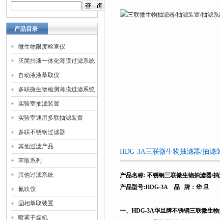
产品目录
微生物限度检查仪
灭菌排液一体化薄膜过滤系统
自动液液萃取仪
多联微生物检测薄膜过滤系统
实验室抽滤装置
实验室通用多联抽滤装置
多联不锈钢过滤器
其他过滤产品
HDG-3A三联微生物抽滤器/抽
萃取系列
其他过滤系统
产品名称
:
不锈钢三联微生物抽滤器/抽
产品型号
:HDG-3A
品
牌：华
旦
氮吹仪
固相萃取装置
一、
HDG-3A
华旦牌不锈钢三联微生物
喷雾干燥机