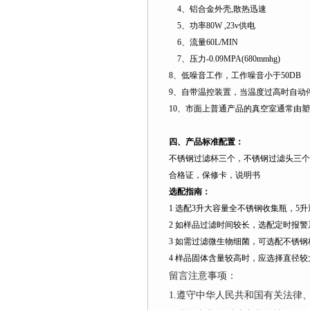
4
、铝合金外壳
,
散热迅速
5
、功率
80W ,23v
供电
6
、流量
60L
/MIN
7
、压力
-0.09MPA(680mmhg)
8
、低噪音工作，工作噪音小于
50DB
9
、自带温控装置，当温度过高时自动
10
、市面上普通产品的真空室通常由塑
四、产品标准配置：
不锈钢过滤杯三个，不锈钢过滤头三个
合格证，保修卡，说明书
选配指南：
1
选配
3
升
大容量全不锈钢收集瓶，
5
升
2
如样品过滤时间较长，选配定时报警
3
如需过滤微生物细菌，可选配不锈钢
4
样品固体含量较高时，应选择直径较
留言注意事项：
1.遵守中华人民共和国有关法