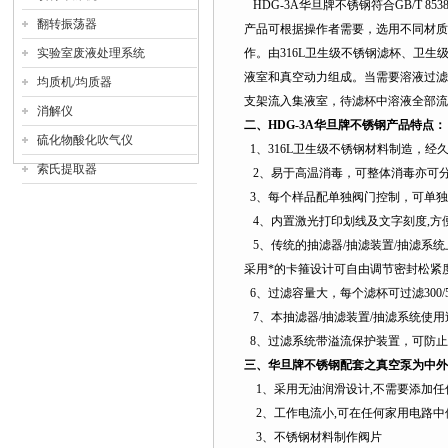
HDG-3A
华旦牌不锈钢符合GB/T 8
翻转振荡器
产品可根据操作者需要，选用不同材质
实验室废液处理系统
作。由
316L
卫生级不锈钢滤杯、卫生
液室和真空动力组成。当需要溶液过滤
均质机/均质器
支架流入集液室，待滤杯中溶液全部流
消解仪
二、
HDG-3A
华旦牌不锈钢产品特点：
硫化物酸化吹气仪
1
、
316L
卫生级不锈钢材料制造，经
索氏提取器
2
、易于高温消毒，可整体消毒亦可
3
、每个样品配单独阀门控制，可单独
4
、内置激光打印划线及文字刻度,方
5
、传统的抽滤器/抽滤装置/抽滤系
采用*的卡箍设计可自由调节密封松紧
6
、过滤容量大，每个滤杯可过滤
300/
7
、本抽滤器/抽滤装置/抽滤系统使用过滤
8
、过滤系统带溢流保护装置，可防止
三、华旦牌不锈钢配套之真空泵为中外
1
、采用无油润滑设计
,
不需要添加任
2
、工作电流小
,
可在任何家用电路中
3
、不锈钢材料制作阀片