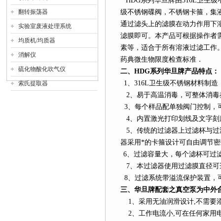
HDG
系列
华旦牌由
316L
卫生级
翻转振荡器
级不锈钢碟阀，不锈钢卡箍，集
通过滤头上的滤膜在动力作用下
实验室废液处理系统
滤膜即可。本产品可根据操作者
均质机/均质器
素等，适合于所有溶液过滤工作。符合
消解仪
药典微生物限度检查标准．
硫化物酸化吹气仪
二、
HDG
系列
华旦牌产品特点：
1
、
316L
卫生级不锈钢材料制造
索氏提取器
2
、易于高温消毒，可整体消毒
3
、每个样品配单独阀门控制，可
4
、内置激光打印划线及文字刻
5
、传统的过滤器上过滤杯与过
器采用*的卡箍设计可自由调节密
6
、过滤容量大，每个滤杯可过
7
、本过滤器使用过滤膜直径可选25/
8
、过滤系统带溢流保护装置，
三、华旦牌配套之真空泵为中外
1
、采用无油润滑设计
,
不需要
2
、工作电流小
,
可在任何家用