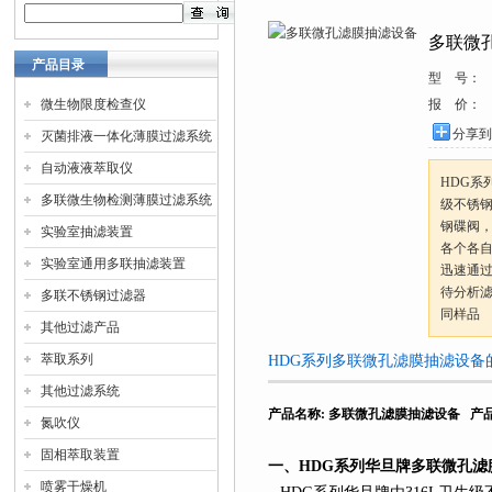
多联微
产品目录
型 号：
微生物限度检查仪
报 价：
分享到
灭菌排液一体化薄膜过滤系统
自动液液萃取仪
HDG系
多联微生物检测薄膜过滤系统
级不锈
钢碟阀
实验室抽滤装置
各个各
实验室通用多联抽滤装置
迅速通
待分析
多联不锈钢过滤器
同样品
其他过滤产品
萃取系列
HDG系列多联微孔滤膜抽滤设备
其他过滤系统
产品名称
:
多联微孔滤膜抽滤设备
产
氮吹仪
固相萃取装置
一、
HDG
系列
华旦牌多联微孔滤
喷雾干燥机