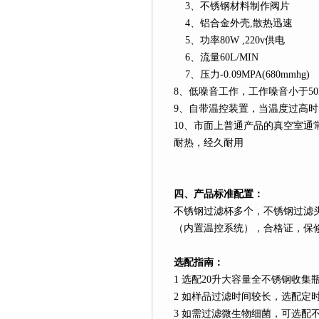
3
、不锈钢材料制作阀片
4
、铝合金外壳
,
散热迅速
5
、功率
80W ,220v
供电
6
、流量
60L
/MIN
7
、压力
-0.09MPA(680mmhg)
8
、低噪音工作，工作噪音小于
5
9
、自带温控装置，当温度过高时
10
、市面上普通产品的真空室通
耐热，经久耐用
四、产品标准配置：
不锈钢过滤杯多个，不锈钢过滤
（内置温控系统），合格证，保
选配指南：
1
选配
20
升
大容量全不锈钢收集
2
如样品过滤时间较长，选配定
3
如需过滤微生物细菌，可选配