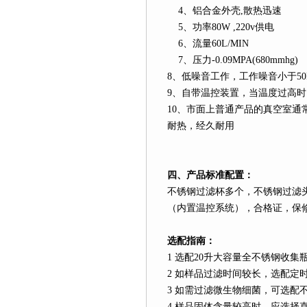
4
、铝合金外壳
,
散热迅速
5
、功率
80W ,220v
供电
6
、流量
60L
/MIN
7
、压力
-0.09MPA(680mmhg)
8
、低噪音工作，工作噪音小于
5
9
、自带温控装置，当温度过高时
10
、市面上普通产品的真空室通
耐热，经久耐用
四、产品标准配置：
不锈钢过滤杯多个，不锈钢过滤
（内置温控系统），合格证，保
选配指南：
1
选配
20
升
大容量全不锈钢收集
2
如样品过滤时间较长，选配定
3
如需过滤微生物细菌，可选配
4
样品固体含量较高时，应选择