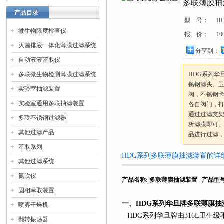
多联薄膜抽
产品目录
型 号：
H
微生物限度检查仪
报 价：
10
灭菌排液一体化薄膜过滤系统
分享到：
自动液液萃取仪
多联微生物检测薄膜过滤系统
HDG系列华
锈钢滤头、
实验室抽滤装置
阀，不锈钢
实验室通用多联抽滤装置
各自阀门，
通过过滤支
多联不锈钢过滤器
析滤膜即可
其他过滤产品
品进行过滤
萃取系列
HDG系列多联薄膜抽滤装置的详
其他过滤系统
氮吹仪
产品名称
:
多联薄膜抽滤装置
产品型
固相萃取装置
一、
HDG
系列
华旦牌多联薄膜抽
喷雾干燥机
HDG
系列
华旦牌由
316L
卫生级
翻转振荡器