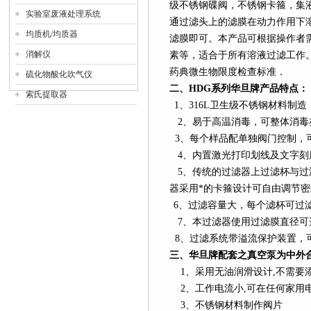
级不锈钢碟阀，不锈钢卡箍，集
实验室废液处理系统
通过滤头上的滤膜在动力作用下
均质机/均质器
滤膜即可。本产品可根据操作者
消解仪
素等，适合于所有溶液过滤工作。符合
药典微生物限度检查标准．
硫化物酸化吹气仪
二、
HDG
系列
华旦牌产品特点：
索氏提取器
1
、
316L
卫生级不锈钢材料制造
2
、易于高温消毒，可整体消毒
3
、每个样品配单独阀门控制，可
4
、内置激光打印划线及文字刻
5
、传统的过滤器上过滤杯与过
器采用*的卡箍设计可自由调节密
6
、过滤容量大，每个滤杯可过
7
、本过滤器使用过滤膜直径可选25/
8
、过滤系统带溢流保护装置，
三、华旦牌配套之真空泵为中外
1
、采用无油润滑设计
,
不需要
2
、工作电流小
,
可在任何家用
3
、不锈钢材料制作阀片