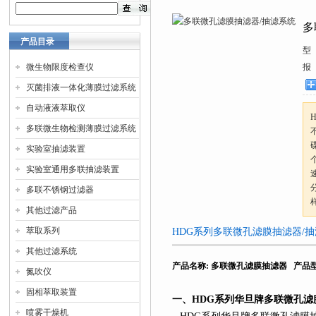
多
产品目录
型
微生物限度检查仪
报
灭菌排液一体化薄膜过滤系统
自动液液萃取仪
多联微生物检测薄膜过滤系统
实验室抽滤装置
实验室通用多联抽滤装置
多联不锈钢过滤器
其他过滤产品
萃取系列
HDG系列多联微孔滤膜抽滤器/
其他过滤系统
产品名称
:
多联微孔滤膜抽滤器
产品
氮吹仪
固相萃取装置
一、
HDG
系列
华旦牌多联微孔滤
喷雾干燥机