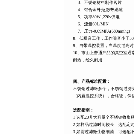
3
、不锈钢材料制作阀片
4
、铝合金外壳
,
散热迅速
5
、功率
80W ,220v
供电
6
、流量
60L
/MIN
7
、压力
-0.09MPA(680mmhg)
8
、低噪音工作，工作噪音小于
5
9
、自带温控装置，当温度过高时
10
、市面上普通产品的真空室通
耐热，经久耐用
四、产品标准配置：
不锈钢过滤杯多个，不锈钢过滤
（内置温控系统），合格证，保
选配指南：
1
选配
20
升
大容量全不锈钢收集
2
如样品过滤时间较长，选配定
3
如需过滤微生物细菌，可选配