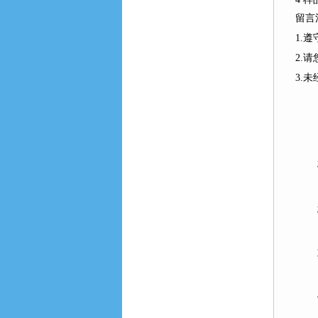
留言
1.
2.
3.