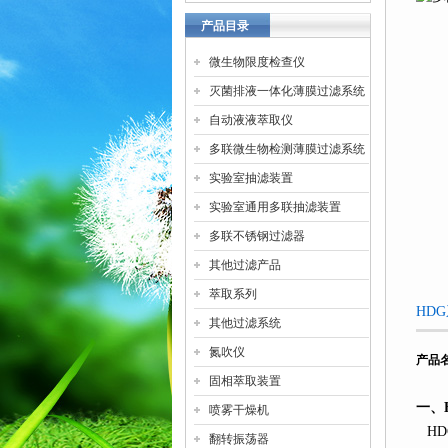
产品目录
微生物限度检查仪
灭菌排液一体化薄膜过滤系统
自动液液萃取仪
多联微生物检测薄膜过滤系统
实验室抽滤装置
实验室通用多联抽滤装置
多联不锈钢过滤器
其他过滤产品
萃取系列
HD
其他过滤系统
氮吹仪
产品
固相萃取装置
一、
喷雾干燥机
HD
翻转振荡器