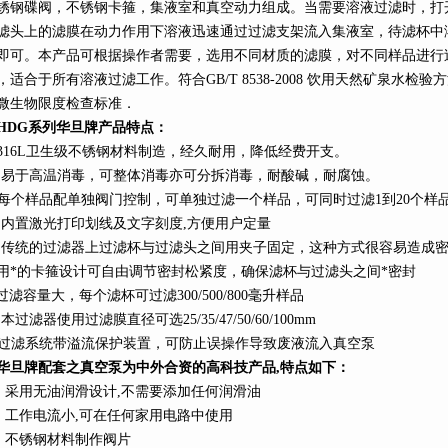
锈钢碟阀，不锈钢卡箍，集液室和真空动力组成。当需要溶液过滤时，打
滤头上的滤膜在动力作用下溶液迅速通过过滤支架流入集液室，待滤杯中
即可。本产品可根据操作者需要，选用不同材质的滤膜，对不同样品进行
，适合于所有溶液过滤工作。符合GB/T 8538-2008 饮用天然矿泉水检
微生物限度检查标准．
HDG
系列
华旦牌产品特点：
316L
卫生级不锈钢材料制造，经久耐用，降低经费开支。
、易于高温消毒，可整体消毒亦可分拆消毒，耐酸碱，耐腐蚀。
每个样品配单独阀门控制，可单独过滤一个样品，可同时过滤1到20个样
、内置激光打印划线及文字刻度,方便用户定量
、传统的过滤器上过滤杯与过滤头之间用夹子固定，这种方式很容易造成
用*的卡箍设计可自由调节密封松紧度，确保滤杯与过滤头之间*密封
过滤容量大，每个滤杯可过滤
300/
500/800
毫升样品
本过滤器使用过滤膜直径可选25/35/47/
50/60/100mm
过滤系统带溢流保护装置，可防止误操作导致废液流入真空泵
华旦牌配套之真空泵为中外合资的高科技产品,特点如下：
、采用无油润滑设计
,
不需要添加任何润滑油
、工作电流小
,
可在任何家用电路中使用
、不锈钢材料制作阀片