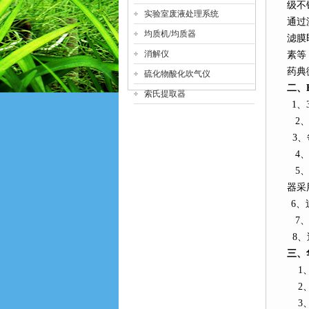
级不
实验室废液处理系统
通过
均质机/均质器
滤膜
消解仪
素等
药典
硫化物酸化吹气仪
二、
索氏提取器
1
、
2
3
、
4
5
器采
6
、
7
、
8
、
三、
1
2
3