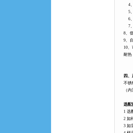
4
5
6
7
8
、
9
、
10
、
耐热
四、
不锈
（内
选配
1
选
2
如
3
如
4
样