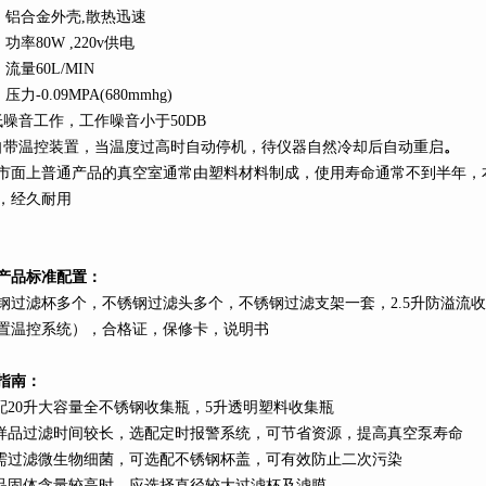
、铝合金外壳
,
散热迅速
、功率
80W ,220v
供电
、流量
60L
/MIN
、压力
-0.09MPA(680mmhg)
低噪音工作，工作噪音小于
50DB
自带温控装置，当温度过高时自动停机，待仪器自然冷却后自动重启
。
市面上普通产品的真空室通常由塑料材料制成，使用寿命通常不到半年，
，经久耐用
产品标准配置：
钢过滤杯多个，不锈钢过滤头多个，不锈钢过滤支架一套，
2.5
升
防溢流收
置温控系统），合格证，保修卡，说明书
指南：
配
20
升
大容量全不锈钢收集瓶，
5
升
透明塑料收集瓶
样品过滤时间较长，选配定时报警系统，可节省资源，提高真空泵寿命
需过滤微生物细菌，可选配不锈钢杯盖，可有效防止二次污染
品固体含量较高时，应选择直径较大过滤杯及滤膜