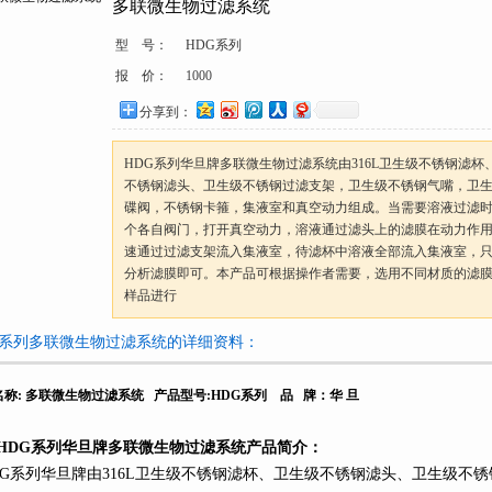
多联微生物过滤系统
型 号：
HDG系列
报 价：
1000
分享到：
HDG系列华旦牌多联微生物过滤系统由316L卫生级不锈钢滤杯
不锈钢滤头、卫生级不锈钢过滤支架，卫生级不锈钢气嘴，卫
碟阀，不锈钢卡箍，集液室和真空动力组成。当需要溶液过滤
个各自阀门，打开真空动力，溶液通过滤头上的滤膜在动力作
速通过过滤支架流入集液室，待滤杯中溶液全部流入集液室，
分析滤膜即可。本产品可根据操作者需要，选用不同材质的滤
样品进行
G系列多联微生物过滤系统的详细资料：
名称
:
多联微生物过滤系统
产品型号
:HDG
系列
品
牌：华
旦
HDG
系列
华旦牌多联微生物过滤系统产品简介：
G
系列
华旦牌由
316L
卫生级不锈钢滤杯、卫生级不锈钢滤头、卫生级不锈