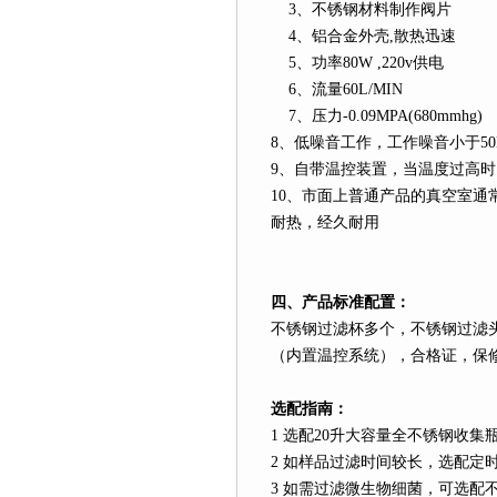
3
、不锈钢材料制作阀片
4
、铝合金外壳
,
散热迅速
5
、功率
80W ,220v
供电
6
、流量
60L
/MIN
7
、压力
-0.09MPA(680mmhg)
8
、低噪音工作，工作噪音小于
5
9
、自带温控装置，当温度过高时
10
、市面上普通产品的真空室通
耐热，经久耐用
四、产品标准配置：
不锈钢过滤杯多个，不锈钢过滤
（内置温控系统），合格证，保
选配指南：
1
选配
20
升
大容量全不锈钢收集
2
如样品过滤时间较长，选配定
3
如需过滤微生物细菌，可选配