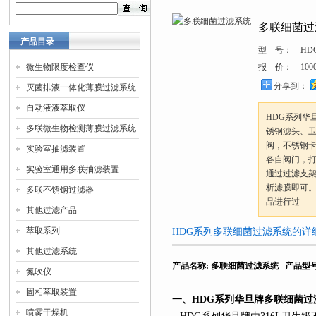
多联细菌过
产品目录
型 号：
HD
微生物限度检查仪
报 价：
100
分享到：
灭菌排液一体化薄膜过滤系统
自动液液萃取仪
HDG系列华
多联微生物检测薄膜过滤系统
锈钢滤头、
阀，不锈钢
实验室抽滤装置
各自阀门，
实验室通用多联抽滤装置
通过过滤支
析滤膜即可
多联不锈钢过滤器
品进行过
其他过滤产品
萃取系列
HDG系列多联细菌过滤系统的详
其他过滤系统
产品名称
:
多联细菌过滤系统
产品型
氮吹仪
固相萃取装置
一、
HDG
系列
华旦牌多联细菌过
喷雾干燥机