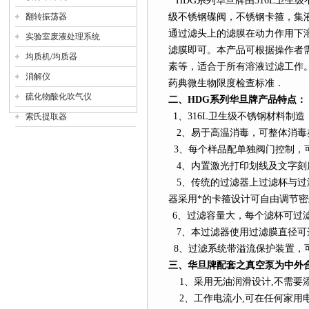
HDG
系列
华旦牌由
316L
卫生级
翻转振荡器
级不锈钢碟阀，不锈钢卡箍，集
通过滤头上的滤膜在动力作用下
实验室废液处理系统
滤膜即可。本产品可根据操作者
均质机/均质器
素等，适合于所有溶液过滤工作。符合
消解仪
药典微生物限度检查标准．
硫化物酸化吹气仪
二、
HDG
系列
华旦牌产品特点：
1
、
316L
卫生级不锈钢材料制造
索氏提取器
2
、易于高温消毒，可整体消毒
3
、每个样品配单独阀门控制，可
4
、内置激光打印划线及文字刻
5
、传统的过滤器上过滤杯与过
器采用*的卡箍设计可自由调节密
6
、过滤容量大，每个滤杯可过
7
、本过滤器使用过滤膜直径可选25/
8
、过滤系统带溢流保护装置，
三、华旦牌配套之真空泵为中外
1
、采用无油润滑设计
,
不需要
2
、工作电流小
,
可在任何家用