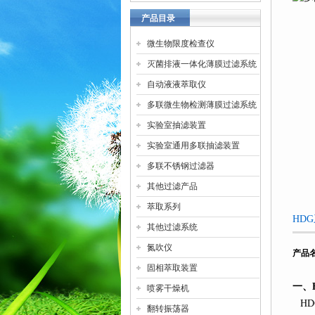
产品目录
微生物限度检查仪
灭菌排液一体化薄膜过滤系统
自动液液萃取仪
多联微生物检测薄膜过滤系统
实验室抽滤装置
实验室通用多联抽滤装置
多联不锈钢过滤器
其他过滤产品
萃取系列
HD
其他过滤系统
氮吹仪
产品
固相萃取装置
一、
喷雾干燥机
HD
翻转振荡器