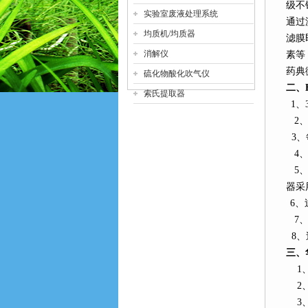
级不
实验室废液处理系统
通过
均质机/均质器
滤膜
消解仪
素等
药典
硫化物酸化吹气仪
二、
索氏提取器
1
、
2
3
、
4
5
器采
6
、
7
、
8
、
三、
1
2
3