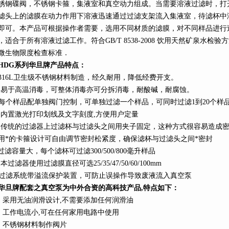
锈钢碟阀，不锈钢卡箍，集液室和真空动力组成。当需要溶液过滤时，打
滤头上的滤膜在动力作用下溶液迅速通过过滤支架流入集液室，待滤杯中
即可。本产品可根据操作者需要，选用不同材质的滤膜，对不同样品进行
，适合于所有溶液过滤工作。符合GB/T 8538-2008 饮用天然矿泉水检
微生物限度检查标准．
HDG
系列
华旦牌产品特点：
316L
卫生级不锈钢材料制造，经久耐用，降低经费开支。
、易于高温消毒，可整体消毒亦可分拆消毒，耐酸碱，耐腐蚀。
每个样品配单独阀门控制，可单独过滤一个样品，可同时过滤1到20个样
、内置激光打印划线及文字刻度,方便用户定量
、传统的过滤器上过滤杯与过滤头之间用夹子固定，这种方式很容易造成
用*的卡箍设计可自由调节密封松紧度，确保滤杯与过滤头之间*密封
过滤容量大，每个滤杯可过滤
300/
500/800
毫升样品
本过滤器使用过滤膜直径可选25/35/47/
50/60/100mm
过滤系统带溢流保护装置，可防止误操作导致废液流入真空泵
华旦牌配套之真空泵为中外合资的高科技产品,特点如下：
、采用无油润滑设计
,
不需要添加任何润滑油
、工作电流小
,
可在任何家用电路中使用
、不锈钢材料制作阀片