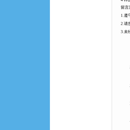
留言
1.
2.
3.