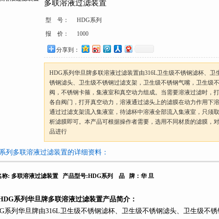
多联溶液过滤装置
型 号：
HDG系列
报 价：
1000
分享到：
HDG系列华旦牌多联溶液过滤装置由316L卫生级不锈钢滤杯、卫
锈钢滤头、卫生级不锈钢过滤支架，卫生级不锈钢气嘴，卫生级
阀，不锈钢卡箍，集液室和真空动力组成。当需要溶液过滤时，
各自阀门，打开真空动力，溶液通过滤头上的滤膜在动力作用下
通过过滤支架流入集液室，待滤杯中溶液全部流入集液室，只须
析滤膜即可。本产品可根据操作者需要，选用不同材质的滤膜，
品进行
G系列多联溶液过滤装置的详细资料：
名称
:
多联溶液过滤装置
产品型号
:HDG
系列
品
牌：华
旦
HDG
系列
华旦牌多联溶液过滤装置产品简介：
G
系列
华旦牌由
316L
卫生级不锈钢滤杯、卫生级不锈钢滤头、卫生级不锈