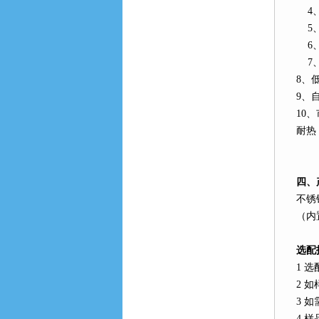
4
5
6
7
8
、
9
、
10
、
耐热
四、
不锈
（内
选配
1
选
2
如
3
如
4
样