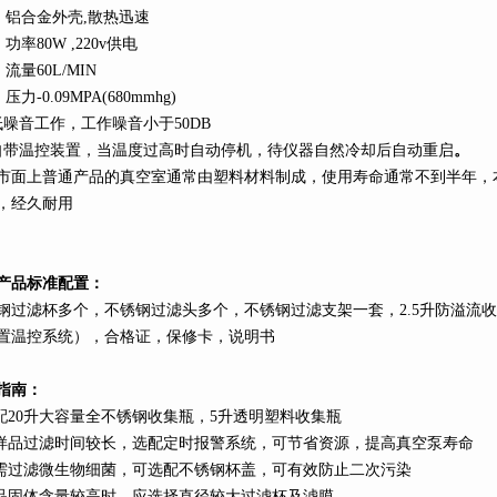
、铝合金外壳
,
散热迅速
、功率
80W ,220v
供电
、流量
60L
/MIN
、压力
-0.09MPA(680mmhg)
低噪音工作，工作噪音小于
50DB
自带温控装置，当温度过高时自动停机，待仪器自然冷却后自动重启
。
市面上普通产品的真空室通常由塑料材料制成，使用寿命通常不到半年，
，经久耐用
产品标准配置：
钢过滤杯多个，不锈钢过滤头多个，不锈钢过滤支架一套，
2.5
升
防溢流收
置温控系统），合格证，保修卡，说明书
指南：
配
20
升
大容量全不锈钢收集瓶，
5
升
透明塑料收集瓶
样品过滤时间较长，选配定时报警系统，可节省资源，提高真空泵寿命
需过滤微生物细菌，可选配不锈钢杯盖，可有效防止二次污染
品固体含量较高时，应选择直径较大过滤杯及滤膜