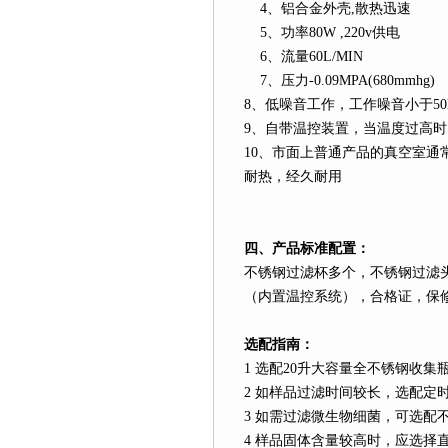
4
、铝合金外壳
,
散热迅速
5
、功率
80W ,220v
供电
6
、流量
60L
/MIN
7
、压力
-0.09MPA(680mmhg)
8
、低噪音工作，工作噪音小于
5
9
、自带温控装置，当温度过高时
10
、市面上普通产品的真空室通
耐热，经久耐用
四、产品标准配置：
不锈钢过滤杯多个，不锈钢过滤
（内置温控系统），合格证，保
选配指南：
1
选配
20
升
大容量全不锈钢收集
2
如样品过滤时间较长，选配定
3
如需过滤微生物细菌，可选配
4
样品固体含量较高时，应选择