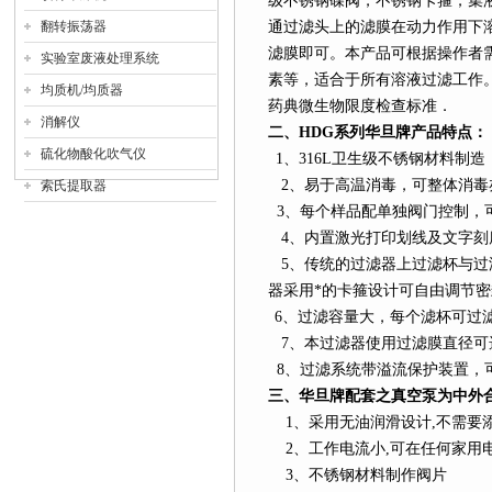
级不锈钢碟阀，不锈钢卡箍，集
翻转振荡器
通过滤头上的滤膜在动力作用下
滤膜即可。本产品可根据操作者
实验室废液处理系统
素等，适合于所有溶液过滤工作。符合
均质机/均质器
药典微生物限度检查标准．
消解仪
二、
HDG
系列
华旦牌产品特点：
硫化物酸化吹气仪
1
、
316L
卫生级不锈钢材料制造
2
、易于高温消毒，可整体消毒
索氏提取器
3
、每个样品配单独阀门控制，可
4
、内置激光打印划线及文字刻
5
、传统的过滤器上过滤杯与过
器采用*的卡箍设计可自由调节密
6
、过滤容量大，每个滤杯可过
7
、本过滤器使用过滤膜直径可选25/
8
、过滤系统带溢流保护装置，
三、华旦牌配套之真空泵为中外
1
、采用无油润滑设计
,
不需要
2
、工作电流小
,
可在任何家用
3
、不锈钢材料制作阀片