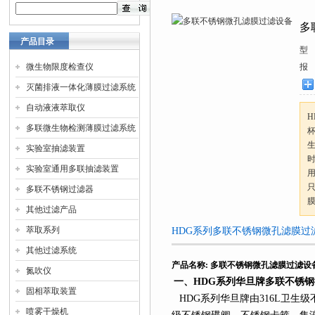
多
产品目录
型
微生物限度检查仪
报
灭菌排液一体化薄膜过滤系统
自动液液萃取仪
多联微生物检测薄膜过滤系统
实验室抽滤装置
实验室通用多联抽滤装置
多联不锈钢过滤器
其他过滤产品
萃取系列
HDG系列多联不锈钢微孔滤膜过
其他过滤系统
产品名称
:
多联不锈钢微孔滤膜过滤设
氮吹仪
一、
HDG
系列
华旦牌多联不锈钢
固相萃取装置
HDG
系列
华旦牌由
316L
卫生级
喷雾干燥机