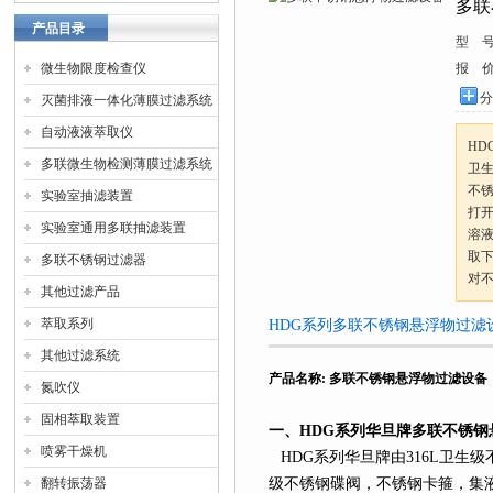
多联
产品目录
型 
微生物限度检查仪
报 
分
灭菌排液一体化薄膜过滤系统
自动液液萃取仪
HD
多联微生物检测薄膜过滤系统
卫
不
实验室抽滤装置
打
实验室通用多联抽滤装置
溶
取
多联不锈钢过滤器
对
其他过滤产品
萃取系列
HDG系列多联不锈钢悬浮物过滤
其他过滤系统
产品名称
:
多联不锈钢悬浮物过滤设备
氮吹仪
固相萃取装置
一、
HDG
系列
华旦牌多联不锈钢
喷雾干燥机
HDG
系列
华旦牌由
316L
卫生级
翻转振荡器
级不锈钢碟阀，不锈钢卡箍，集