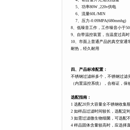
5
、功率
80W ,220v
供电
6
、流量
60L
/MIN
7
、压力
-0.09MPA(680mmhg)
8
、低噪音工作，工作噪音小于
5
9
、自带温控装置，当温度过高时
10
、市面上普通产品的真空室通
耐热，经久耐用
四、产品标准配置：
不锈钢过滤杯多个，不锈钢过滤
（内置温控系统），合格证，保
选配指南：
1
选配
20
升
大容量全不锈钢收集
2
如样品过滤时间较长，选配定
3
如需过滤微生物细菌，可选配
4
样品固体含量较高时，应选择