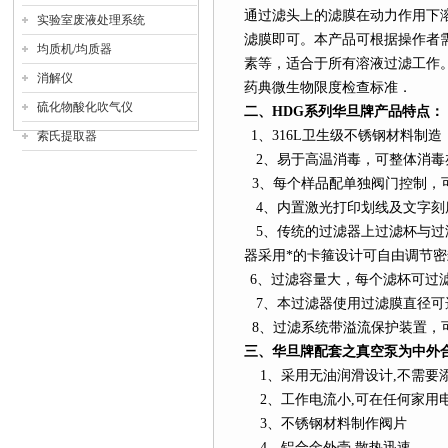
通过滤头上的滤膜在动力作用下
实验室废液处理系统
滤膜即可。本产品可根据操作者
均质机/均质器
素等，适合于所有溶液过滤工作。符合
消解仪
药典微生物限度检查标准．
硫化物酸化吹气仪
二、
HDG
系列
华旦牌产品特点：
1
、
316L
卫生级不锈钢材料制造
索氏提取器
2
、易于高温消毒，可整体消毒
3
、每个样品配单独阀门控制，可
4
、内置激光打印划线及文字刻
5
、传统的过滤器上过滤杯与过
器采用*的卡箍设计可自由调节密
6
、过滤容量大，每个滤杯可过
7
、本过滤器使用过滤膜直径可选25/
8
、过滤系统带溢流保护装置，
三、华旦牌配套之真空泵为中外
1
、采用无油润滑设计
,
不需要
2
、工作电流小
,
可在任何家用
3
、不锈钢材料制作阀片
4
、铝合金外壳
,
散热迅速