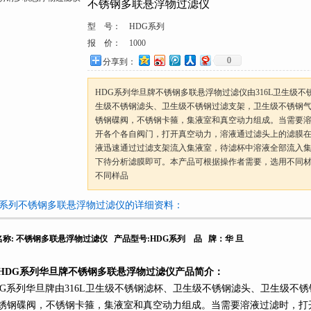
不锈钢多联悬浮物过滤仪
型 号：
HDG系列
报 价：
1000
0
分享到：
HDG系列华旦牌不锈钢多联悬浮物过滤仪由316L卫生级不
生级不锈钢滤头、卫生级不锈钢过滤支架，卫生级不锈钢
锈钢碟阀，不锈钢卡箍，集液室和真空动力组成。当需要
开各个各自阀门，打开真空动力，溶液通过滤头上的滤膜
液迅速通过过滤支架流入集液室，待滤杯中溶液全部流入
下待分析滤膜即可。本产品可根据操作者需要，选用不同
不同样品
G系列不锈钢多联悬浮物过滤仪的详细资料：
名称
:
不锈钢多联悬浮物过滤仪
产品型号
:HDG
系列
品
牌：华
旦
HDG
系列
华旦牌不锈钢多联悬浮物过滤仪产品简介：
G
系列
华旦牌由
316L
卫生级不锈钢滤杯、卫生级不锈钢滤头、卫生级不锈
锈钢碟阀，不锈钢卡箍，集液室和真空动力组成。当需要溶液过滤时，打