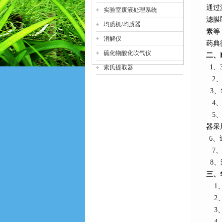
通过
实验室废液处理系统
滤膜
均质机/均质器
素等
消解仪
药典
硫化物酸化吹气仪
二、
1
、
索氏提取器
2
3
、
4
5
器采
6
、
7
、
8
、
三、
1
2
3
4