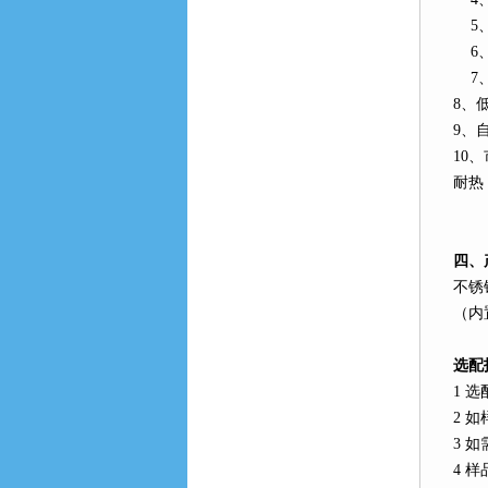
5
6
7
8
、
9
、
10
、
耐热
四、
不锈
（内
选配
1
选
2
如
3
如
4
样