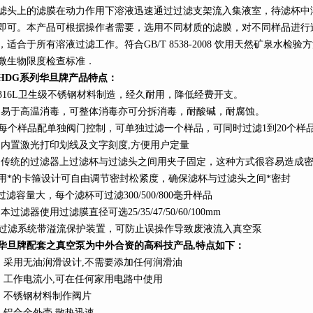
滤头上的滤膜在动力作用下溶液迅速通过过滤支架流入集液室，待滤杯中
即可。本产品可根据操作者需要，选用不同材质的滤膜，对不同样品进行
，适合于所有溶液过滤工作。符合GB/T 8538-2008 饮用天然矿泉水检
微生物限度检查标准．
HDG
系列
华旦牌产品特点：
316L
卫生级不锈钢材料制造，经久耐用，降低经费开支。
、易于高温消毒，可整体消毒亦可分拆消毒，耐酸碱，耐腐蚀。
每个样品配单独阀门控制，可单独过滤一个样品，可同时过滤1到20个样
、内置激光打印划线及文字刻度,方便用户定量
、传统的过滤器上过滤杯与过滤头之间用夹子固定，这种方式很容易造成
用*的卡箍设计可自由调节密封松紧度，确保滤杯与过滤头之间*密封
过滤容量大，每个滤杯可过滤
300/
500/800
毫升样品
本过滤器使用过滤膜直径可选25/35/47/
50/60/100mm
过滤系统带溢流保护装置，可防止误操作导致废液流入真空泵
华旦牌配套之真空泵为中外合资的高科技产品,特点如下：
、采用无油润滑设计
,
不需要添加任何润滑油
、工作电流小
,
可在任何家用电路中使用
、不锈钢材料制作阀片
、铝合金外壳
,
散热迅速