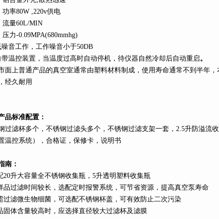
、功率
80W ,220v
供电
、流量
60L
/MIN
、压力
-0.09MPA(680mmhg)
低噪音工作，工作噪音小于
50DB
自带温控装置，当温度过高时自动停机，待仪器自然冷却后自动重启
。
市面上普通产品的真空室通常由塑料材料制成，使用寿命通常不到半年，
，经久耐用
产品标准配置：
钢过滤杯多个，不锈钢过滤头多个，不锈钢过滤支架一套，
2.5
升
防溢流收
置温控系统），合格证，保修卡，说明书
指南：
配
20
升
大容量全不锈钢收集瓶，
5
升
透明塑料收集瓶
样品过滤时间较长，选配定时报警系统，可节省资源，提高真空泵寿命
需过滤微生物细菌，可选配不锈钢杯盖，可有效防止二次污染
品固体含量较高时，应选择直径较大过滤杯及滤膜