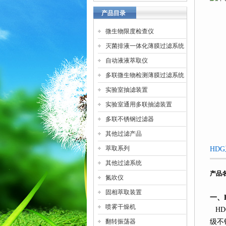
产品目录
微生物限度检查仪
灭菌排液一体化薄膜过滤系统
自动液液萃取仪
多联微生物检测薄膜过滤系统
实验室抽滤装置
实验室通用多联抽滤装置
多联不锈钢过滤器
其他过滤产品
萃取系列
HD
其他过滤系统
产品
氮吹仪
固相萃取装置
一、
喷雾干燥机
HD
翻转振荡器
级不