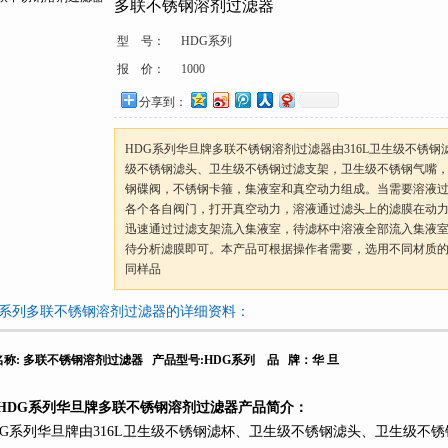
多联不锈钢溶剂过滤器
型 号：
HDG系列
报 价：
1000
分享到：
HDG系列华旦牌多联不锈钢溶剂过滤器由316L卫生级不锈钢
级不锈钢滤头、卫生级不锈钢过滤支架，卫生级不锈钢气嘴
钢碟阀，不锈钢卡箍，集液室和真空动力组成。当需要溶液
各个各自阀门，打开真空动力，溶液通过滤头上的滤膜在动
迅速通过过滤支架流入集液室，待滤杯中溶液全部流入集液
待分析滤膜即可。本产品可根据操作者需要，选用不同材质
同样品
G系列多联不锈钢溶剂过滤器的详细资料：
名称
:
多联不锈钢溶剂过滤器
产品型号
:HDG
系列
品
牌：华
旦
HDG
系列
华旦牌多联不锈钢溶剂过滤器产品简介：
G
系列
华旦牌由
316L
卫生级不锈钢滤杯、卫生级不锈钢滤头、卫生级不锈