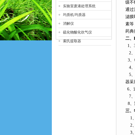
级不
实验室废液处理系统
通过
均质机/均质器
滤膜
消解仪
素等
药典
硫化物酸化吹气仪
二、
索氏提取器
1
、
2
3
、
4
5
器采
6
、
7
、
8
、
三、
1
2
3