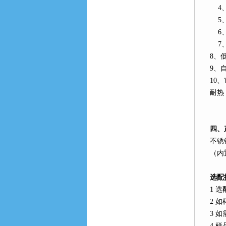
4
5
6
7
8
、
9
、
10
、
耐热
四、
不锈
（内
选配
1
选
2
如
3
如
4
样