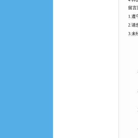
留言
1.
2.
3.