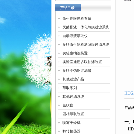
产品目录
微生物限度检查仪
灭菌排液一体化薄膜过滤系统
自动液液萃取仪
多联微生物检测薄膜过滤系统
实验室抽滤装置
实验室通用多联抽滤装置
多联不锈钢过滤器
其他过滤产品
萃取系列
HD
其他过滤系统
氮吹仪
产品
固相萃取装置
一、
喷雾干燥机
HD
翻转振荡器