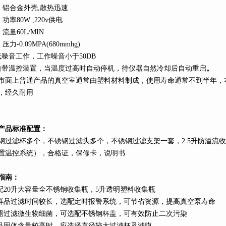
、铝合金外壳
,
散热迅速
、功率
80W ,220v
供电
、流量
60L
/MIN
、压力
-0.09MPA(680mmhg)
低噪音工作，工作噪音小于
50DB
自带温控装置，当温度过高时自动停机，待仪器自然冷却后自动重启
。
市面上普通产品的真空室通常由塑料材料制成，使用寿命通常不到半年，
，经久耐用
产品标准配置：
钢过滤杯多个，不锈钢过滤头多个，不锈钢过滤支架一套，
2.5
升
防溢流收
置温控系统），合格证，保修卡，说明书
指南：
配
20
升
大容量全不锈钢收集瓶，
5
升
透明塑料收集瓶
样品过滤时间较长，选配定时报警系统，可节省资源，提高真空泵寿命
需过滤微生物细菌，可选配不锈钢杯盖，可有效防止二次污染
品固体含量较高时，应选择直径较大过滤杯及滤膜