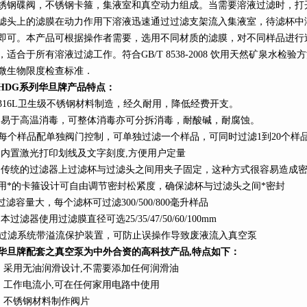
锈钢碟阀，不锈钢卡箍，集液室和真空动力组成。当需要溶液过滤时，打
滤头上的滤膜在动力作用下溶液迅速通过过滤支架流入集液室，待滤杯中
即可。本产品可根据操作者需要，选用不同材质的滤膜，对不同样品进行
，适合于所有溶液过滤工作。符合GB/T 8538-2008 饮用天然矿泉水检
微生物限度检查标准．
HDG
系列
华旦牌产品特点：
316L
卫生级不锈钢材料制造，经久耐用，降低经费开支。
、易于高温消毒，可整体消毒亦可分拆消毒，耐酸碱，耐腐蚀。
每个样品配单独阀门控制，可单独过滤一个样品，可同时过滤1到20个样
、内置激光打印划线及文字刻度,方便用户定量
、传统的过滤器上过滤杯与过滤头之间用夹子固定，这种方式很容易造成
用*的卡箍设计可自由调节密封松紧度，确保滤杯与过滤头之间*密封
过滤容量大，每个滤杯可过滤
300/
500/800
毫升样品
本过滤器使用过滤膜直径可选25/35/47/
50/60/100mm
过滤系统带溢流保护装置，可防止误操作导致废液流入真空泵
华旦牌配套之真空泵为中外合资的高科技产品,特点如下：
、采用无油润滑设计
,
不需要添加任何润滑油
、工作电流小
,
可在任何家用电路中使用
、不锈钢材料制作阀片