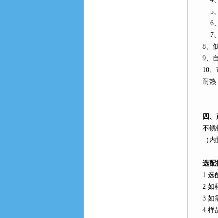
5
6
7
8
、
9
、
10
、
耐热
四、
不锈
（内
选配
1
选
2
如
3
如
4
样