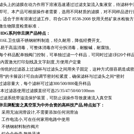
滤头上的滤膜在动力作用下溶液迅速通过过滤支架流入集液室，待滤杯中
即可。本产品可根据操作者需要，选用不同材质的滤膜，对不同样品进行
，适合于所有溶液过滤工作。符合GB/T 8538-2008 饮用天然矿泉水检
微生物限度检查标准．
HDG
系列
华旦牌产品特点：
316L
卫生级不锈钢材料制造，经久耐用，降低经费开支。
、易于高温消毒，可整体消毒亦可分拆消毒，耐酸碱，耐腐蚀。
每个样品配单独阀门控制，可单独过滤一个样品，可同时过滤1到20个样
、内置激光打印划线及文字刻度,方便用户定量
、传统的过滤器上过滤杯与过滤头之间用夹子固定，这种方式很容易造成
用*的卡箍设计可自由调节密封松紧度，确保滤杯与过滤头之间*密封
过滤容量大，每个滤杯可过滤
300/
500/800
毫升样品
本过滤器使用过滤膜直径可选25/35/47/
50/60/100mm
过滤系统带溢流保护装置，可防止误操作导致废液流入真空泵
华旦牌配套之真空泵为中外合资的高科技产品,特点如下：
、采用无油润滑设计
,
不需要添加任何润滑油
、工作电流小
,
可在任何家用电路中使用
、不锈钢材料制作阀片
、铝合金外壳
,
散热迅速