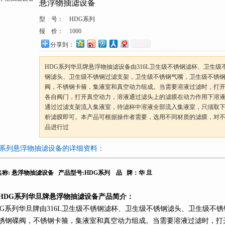
悬浮物抽滤设备
型 号：
HDG系列
报 价：
1000
分享到：
HDG系列华旦牌悬浮物抽滤设备由316L卫生级不锈钢滤杯、卫生级
钢滤头、卫生级不锈钢过滤支架，卫生级不锈钢气嘴，卫生级不锈
阀，不锈钢卡箍，集液室和真空动力组成。当需要溶液过滤时，打
各自阀门，打开真空动力，溶液通过滤头上的滤膜在动力作用下溶
通过过滤支架流入集液室，待滤杯中溶液全部流入集液室，只须取
析滤膜即可。本产品可根据操作者需要，选用不同材质的滤膜，对
品进行过
G系列悬浮物抽滤设备的详细资料：
名称
:
悬浮物抽滤设备
产品型号
:HDG
系列
品
牌：华
旦
HDG
系列
华旦牌悬浮物抽滤设备产品简介：
G
系列
华旦牌由
316L
卫生级不锈钢滤杯、卫生级不锈钢滤头、卫生级不锈
锈钢碟阀，不锈钢卡箍，集液室和真空动力组成。当需要溶液过滤时，打