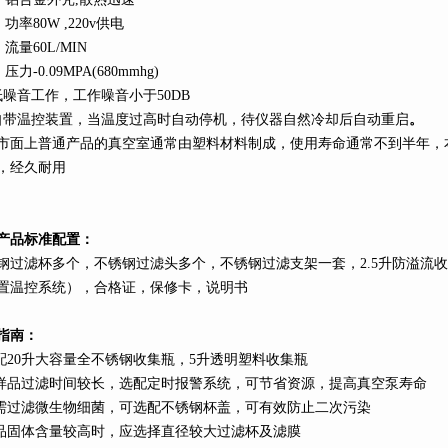
、功率
80W ,220v
供电
、流量
60L
/MIN
、压力
-0.09MPA(680mmhg)
低噪音工作，工作噪音小于
50DB
自带温控装置，当温度过高时自动停机，待仪器自然冷却后自动重启
。
市面上普通产品的真空室通常由塑料材料制成，使用寿命通常不到半年，
，经久耐用
产品标准配置：
钢过滤杯多个，不锈钢过滤头多个，不锈钢过滤支架一套，
2.5
升
防溢流收
置温控系统），合格证，保修卡，说明书
指南：
配
20
升
大容量全不锈钢收集瓶，
5
升
透明塑料收集瓶
样品过滤时间较长，选配定时报警系统，可节省资源，提高真空泵寿命
需过滤微生物细菌，可选配不锈钢杯盖，可有效防止二次污染
品固体含量较高时，应选择直径较大过滤杯及滤膜