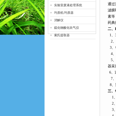
通过
实验室废液处理系统
滤膜
均质机/均质器
素等
消解仪
药典
硫化物酸化吹气仪
二、
1
、
索氏提取器
2
3
、
4
5
器采
6
、
7
、
8
、
三、
1
2
3
4