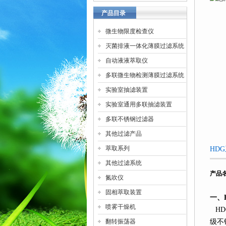
产品目录
微生物限度检查仪
灭菌排液一体化薄膜过滤系统
自动液液萃取仪
多联微生物检测薄膜过滤系统
实验室抽滤装置
实验室通用多联抽滤装置
多联不锈钢过滤器
其他过滤产品
萃取系列
HD
其他过滤系统
产品
氮吹仪
固相萃取装置
一、
喷雾干燥机
HD
翻转振荡器
级不