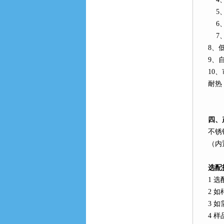
5
6
7
8
、
9
、
10
、
耐热
四、
不锈
（内
选配
1
选
2
如
3
如
4
样