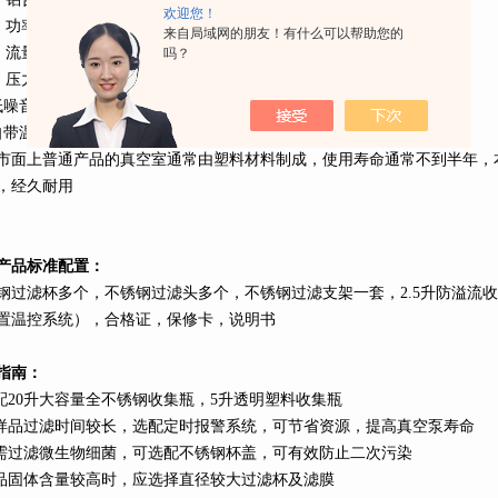
欢迎您！
、功率
80W ,220v
供电
来自局域网的朋友！有什么可以帮助您的
、流量
60L
/MIN
吗？
、压力
-0.09MPA(680mmhg)
低噪音工作，工作噪音小于
50DB
自带温控装置，当温度过高时自动停机，待仪器自然冷却后自动重启
。
市面上普通产品的真空室通常由塑料材料制成，使用寿命通常不到半年，
，经久耐用
产品标准配置：
钢过滤杯多个，不锈钢过滤头多个，不锈钢过滤支架一套，
2.5
升
防溢流收
置温控系统），合格证，保修卡，说明书
指南：
配
20
升
大容量全不锈钢收集瓶，
5
升
透明塑料收集瓶
样品过滤时间较长，选配定时报警系统，可节省资源，提高真空泵寿命
需过滤微生物细菌，可选配不锈钢杯盖，可有效防止二次污染
品固体含量较高时，应选择直径较大过滤杯及滤膜