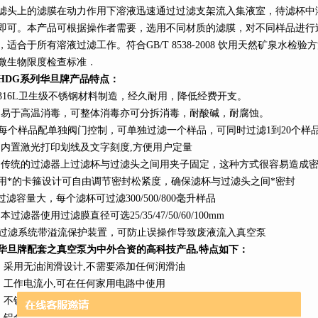
滤头上的滤膜在动力作用下溶液迅速通过过滤支架流入集液室，待滤杯中
即可。本产品可根据操作者需要，选用不同材质的滤膜，对不同样品进行
，适合于所有溶液过滤工作。符合GB/T 8538-2008 饮用天然矿泉水检
微生物限度检查标准．
HDG
系列
华旦牌产品特点：
316L
卫生级不锈钢材料制造，经久耐用，降低经费开支。
、易于高温消毒，可整体消毒亦可分拆消毒，耐酸碱，耐腐蚀。
每个样品配单独阀门控制，可单独过滤一个样品，可同时过滤1到20个样
、内置激光打印划线及文字刻度,方便用户定量
、传统的过滤器上过滤杯与过滤头之间用夹子固定，这种方式很容易造成
用*的卡箍设计可自由调节密封松紧度，确保滤杯与过滤头之间*密封
过滤容量大，每个滤杯可过滤
300/
500/800
毫升样品
本过滤器使用过滤膜直径可选25/35/47/
50/60/100mm
过滤系统带溢流保护装置，可防止误操作导致废液流入真空泵
华旦牌配套之真空泵为中外合资的高科技产品,特点如下：
、采用无油润滑设计
,
不需要添加任何润滑油
、工作电流小
,
可在任何家用电路中使用
、不锈钢材料制作阀片
、铝合金外壳
,
散热迅速