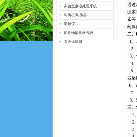
通过
实验室废液处理系统
滤膜
均质机/均质器
素等
消解仪
药典
硫化物酸化吹气仪
二、
1
、
索氏提取器
2
3
、
4
5
器采
6
、
7
、
8
、
三、
1
2
3
4