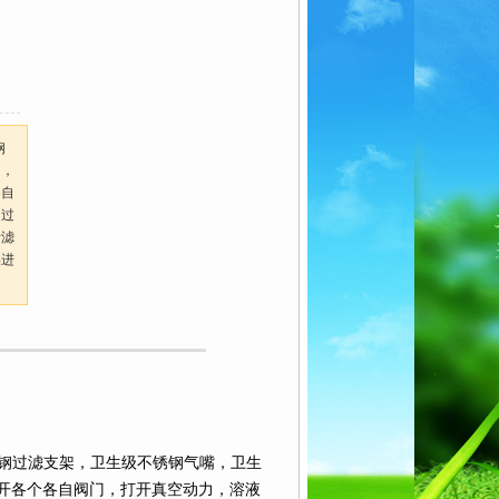
钢
阀，
各自
通过
析滤
品进
钢过滤支架，卫生级不锈钢气嘴，卫生
开各个各自阀门，打开真空动力，溶液