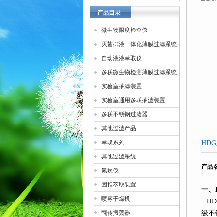
产品目录
微生物限度检查仪
灭菌排液一体化薄膜过滤系统
自动液液萃取仪
多联微生物检测薄膜过滤系统
实验室抽滤装置
实验室通用多联抽滤装置
多联不锈钢过滤器
其他过滤产品
萃取系列
HD
其他过滤系统
产品
氮吹仪
固相萃取装置
一、
喷雾干燥机
HD
翻转振荡器
级不