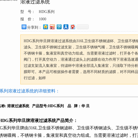
溶液过滤系统
型 号：
HDG系列
报 价：
1000
分享到：
HDG系列华旦牌溶液过滤系统由316L卫生级不锈钢滤杯、卫生级不锈
滤头、卫生级不锈钢过滤支架，卫生级不锈钢气嘴，卫生级不锈钢碟
不锈钢卡箍，集液室和真空动力组成。当需要溶液过滤时，打开各个
阀门，打开真空动力，溶液通过滤头上的滤膜在动力作用下溶液迅速
过滤支架流入集液室，待滤杯中溶液全部流入集液室，只须取下待分
膜即可。本产品可根据操作者需要，选用不同材质的滤膜，对不同样
行过滤，如样
G系列溶液过滤系统的详细资料：
名称
:
溶液过滤系统
产品型号
:HDG
系列
品
牌：华
旦
HDG
系列
华旦牌溶液过滤系统产品简介：
G
系列
华旦牌由
316L
卫生级不锈钢滤杯、卫生级不锈钢滤头、卫生级不锈
锈钢碟阀，不锈钢卡箍，集液室和真空动力组成。当需要溶液过滤时，打