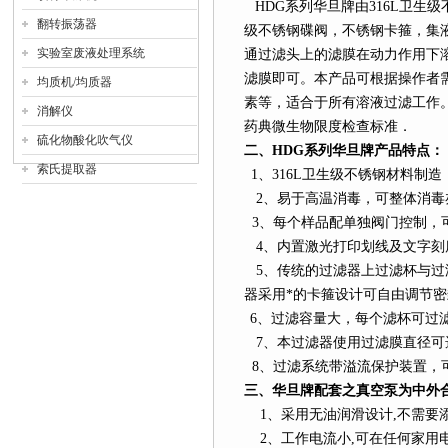
HDG
系列
华旦牌由
316L
卫生级
翻转振荡器
级不锈钢碟阀，不锈钢卡箍，集
实验室废液处理系统
通过滤头上的滤膜在动力作用下
滤膜即可。本产品可根据操作者
均质机/均质器
素等，适合于所有溶液过滤工作。符合
消解仪
药典微生物限度检查标准．
硫化物酸化吹气仪
二、
HDG
系列
华旦牌产品特点：
索氏提取器
1
、
316L
卫生级不锈钢材料制造
2
、易于高温消毒，可整体消毒
3
、每个样品配单独阀门控制，可
4
、内置激光打印划线及文字刻
5
、传统的过滤器上过滤杯与过
器采用*的卡箍设计可自由调节密
6
、过滤容量大，每个滤杯可过
7
、本过滤器使用过滤膜直径可选25/
8
、过滤系统带溢流保护装置，
三、华旦牌配套之真空泵为中外
1
、采用无油润滑设计
,
不需要
2
、工作电流小
,
可在任何家用