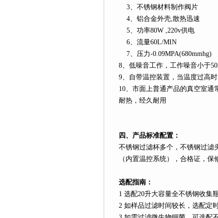
3
、不锈钢材料制作阀片
4
、铝合金外壳
,
散热迅速
5
、功率
80W ,220v
供电
6
、流量
60L
/MIN
7
、压力
-0.09MPA(680mmhg)
8
、低噪音工作，工作噪音小于
5
9
、自带温控装置，当温度过高时
10
、市面上普通产品的真空室通
耐热，经久耐用
四、产品标准配置：
不锈钢过滤杯多个，不锈钢过滤
（内置温控系统），合格证，保
选配指南：
1
选配
20
升
大容量全不锈钢收集
2
如样品过滤时间较长，选配定
3
如需过滤微生物细菌，可选配