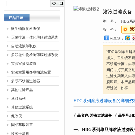
溶液过滤设备
产品目录
型 号：
HDG系
微生物限度检查仪
报 价：
灭菌排液一体化薄膜过滤系统
分享到：
自动液液萃取仪
HDG系列华旦牌
多联微生物检测薄膜过滤系统
滤头、卫生级不
实验室抽滤装置
不锈钢卡箍，集
阀门，打开真空
实验室通用多联抽滤装置
过滤支架流入集
多联不锈钢过滤器
膜即可。本产品
行过滤，如样
其他过滤产品
萃取系列
HDG系列溶液过滤设备的详细资
其他过滤系统
产品名称
:
溶液过滤设备
产品型号
:H
氮吹仪
固相萃取装置
一、
HDG
系列
华旦牌溶液过滤设
喷雾干燥机