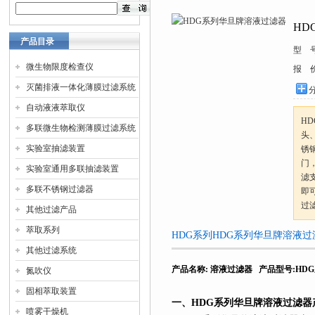
HD
产品目录
型 
微生物限度检查仪
报 
灭菌排液一体化薄膜过滤系统
自动液液萃取仪
H
多联微生物检测薄膜过滤系统
头
实验室抽滤装置
锈
门
实验室通用多联抽滤装置
滤
多联不锈钢过滤器
即
过
其他过滤产品
萃取系列
HDG系列HDG系列华旦牌溶液
其他过滤系统
产品名称
:
溶液过滤器
产品型号
:HDG
氮吹仪
固相萃取装置
一、
HDG
系列
华旦牌溶液过滤器
喷雾干燥机