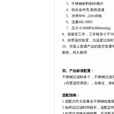
3
、不锈钢材料制作阀片
4
、铝合金外壳
,
散热迅速
5
、功率
80W ,220v
供电
6
、流量
60L
/MIN
7
、压力
-0.09MPA(680mmhg)
8
、低噪音工作，工作噪音小于
5
9
、自带温控装置，当温度过高时
10
、市面上普通产品的真空室通
耐热，经久耐用
四、产品标准配置：
不锈钢过滤杯多个，不锈钢过滤
（内置温控系统），合格证，保
选配指南：
1
选配
20
升
大容量全不锈钢收集
2
如样品过滤时间较长，选配定
3
如需过滤微生物细菌，可选配