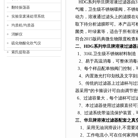
HDG
系列
华旦牌溶液过滤器由
3
翻转振荡器
气嘴，卫生级不锈钢碟阀，不锈
实验室废液处理系统
动力，溶液通过滤头上的滤膜在
取下待分析滤膜即可。本产品可
均质机/均质器
菌类，叶绿素等，适合于所有溶液过
消解仪
符合2015版药典微生物限度检查
硫化物酸化吹气仪
二、
HDG
系列
华旦牌溶液过滤器
索氏提取器
1
、
316L
卫生级不锈钢材料制造
2
、易于高温消毒，可整体消毒
3
、每个样品配单独阀门控制，可
4
、内置激光打印划线及文字刻
5
、传统的过滤器上过滤杯与过
器采用*的卡箍设计可自由调节密
6
、过滤容量大，每个滤杯可过
7
、本过滤器使用过滤膜直径可选25/
8
、过滤系统带溢流保护装置，
三、华旦牌溶液过滤器配套之真
1
、采用无油润滑设计
,
不需要
2
、工作电流小
,
可在任何家用