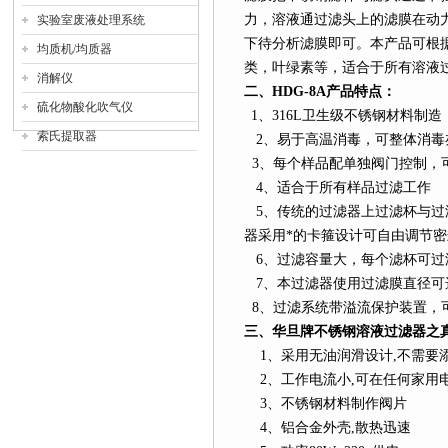
力，溶液通过滤头上的滤膜在动
实验室废液处理系统
下待分析滤膜即可。本产品可根
均质机/均质器
类，叶绿素等，适合于所有溶液
消解仪
二、
HDG-8A
产品特点：
硫化物酸化吹气仪
1
、
316L
卫生级不锈钢材料制造
索氏提取器
2
、易于高温消毒，可整体消毒
3
、每个样品配单独阀门控制，
4
、适合于所有样品过滤工作
5
、传统的过滤器上过滤杯与过
器采用*的卡箍设计可自由调节密
6
、过滤容量大，每个滤杯可过
7
、本过滤器使用过滤膜直径可选25/
8
、过滤系统带溢流保护装置，
三、华旦牌不锈钢溶液过滤器之
1
、采用无油润滑设计
,
不需要
2
、工作电流小
,
可在任何家用
3
、不锈钢材料制作阀片
4
、铝合金外壳
,
散热迅速