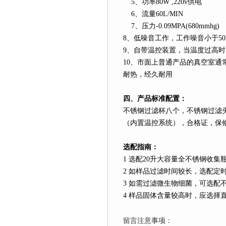
5
、功率
80W ,220v
供电
6
、流量
60L
/MIN
7
、压力
-0.09MPA(680mmhg)
8
、低噪音工作，工作噪音小于
5
9
、自带温控装置，当温度过高时
10
、市面上普通产品的真空室通
耐热，经久耐用
四
、
产品标准配置：
不锈钢过滤杯八个，不锈钢过滤
（内置温控系统），合格证，保
选配指南：
1
选配
20
升
大容量全不锈钢收集
2
如样品过滤时间较长，选配定
3
如需过滤微生物细菌，可选配
4
样品固体含量较高时，应选择
留言注意事项：