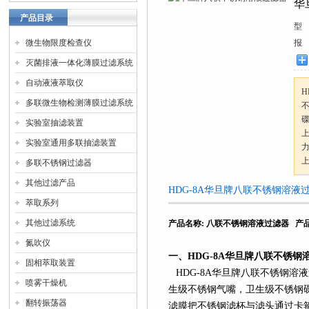
华
产品目录
型
微生物限度检查仪
报
灭菌排液一体化薄膜过滤系统
自动液液萃取仪
H
多联微生物检测薄膜过滤系统
实验室抽滤装置
实验室通用多联抽滤装置
多联不锈钢过滤器
其他过滤产品
HDG-8A华旦牌八联不锈钢溶液
萃取系列
其他过滤系统
产品名称
:
八联不锈钢溶液过滤器
产
氮吹仪
一、
HDG-8A
华旦牌八联不锈钢
固相萃取装置
HDG-8A
华旦牌八联不锈钢溶液
喷雾干燥机
生级不锈钢气嘴，卫生级不锈钢
翻转振荡器
滤膜把不锈钢滤杯与滤头通过卡