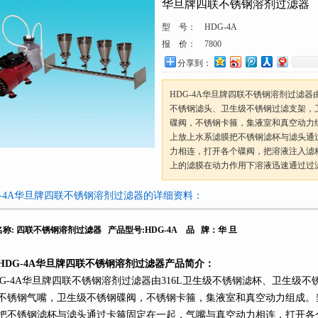
华旦牌四联不锈钢溶剂过滤器
型 号：
HDG-4A
报 价：
7800
分享到：
HDG-4A华旦牌四联不锈钢溶剂过滤器
不锈钢滤头、卫生级不锈钢过滤支架，
碟阀，不锈钢卡箍，集液室和真空动力
上放上水系滤膜把不锈钢滤杯与滤头通
力相连，打开各个碟阀，把溶液注入滤
上的滤膜在动力作用下溶液迅速通过过
G-4A华旦牌四联不锈钢溶剂过滤器的详细资料：
名称
:
四联不锈钢溶剂过滤器
产品型号
:HDG-4A
品
牌：华
旦
HDG-4A
华旦牌四联不锈钢溶剂过滤器产品简介：
G-4A
华旦牌四联不锈钢溶剂过滤器由
316L
卫生级不锈钢滤杯、卫生级不
不锈钢气嘴，卫生级不锈钢碟阀，不锈钢卡箍，集液室和真空动力组成。
把不锈钢滤杯与滤头通过卡箍固定在一起，气嘴与真空动力相连，打开各