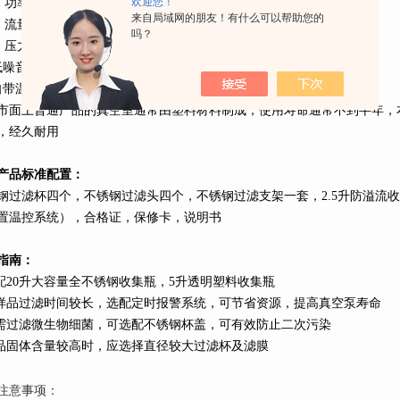
欢迎您！
、功率
80W ,220v
供电
来自局域网的朋友！有什么可以帮助您的
、流量
60L
/MIN
吗？
、压力
-0.09MPA(680mmhg)
低噪音工作，工作噪音小于
50DB
自带温控装置，当温度过高时自动停机，待仪器自然冷却后自动重启
。
市面上普通产品的真空室通常由塑料材料制成，使用寿命通常不到半年，
，经久耐用
产品标准配置：
钢过滤杯四个，不锈钢过滤头四个，不锈钢过滤支架一套，
2.5
升
防溢流收
置温控系统），合格证，保修卡，说明书
指南：
配
20
升
大容量全不锈钢收集瓶，
5
升
透明塑料收集瓶
样品过滤时间较长，选配定时报警系统，可节省资源，提高真空泵寿命
需过滤微生物细菌，可选配不锈钢杯盖，可有效防止二次污染
品固体含量较高时，应选择直径较大过滤杯及滤膜
注意事项：