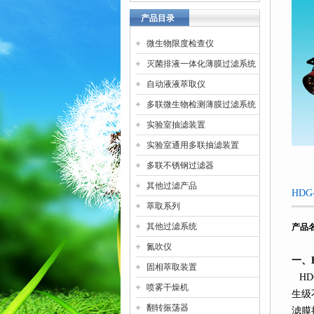
产品目录
微生物限度检查仪
灭菌排液一体化薄膜过滤系统
自动液液萃取仪
多联微生物检测薄膜过滤系统
实验室抽滤装置
实验室通用多联抽滤装置
多联不锈钢过滤器
其他过滤产品
HD
萃取系列
其他过滤系统
产品
氮吹仪
一、
固相萃取装置
HD
喷雾干燥机
生级
翻转振荡器
滤膜