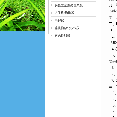
力，
实验室废液处理系统
下待
均质机/均质器
类，
消解仪
二、
硫化物酸化吹气仪
1
、
索氏提取器
2
3
每
4.
5
器采
6
7
、
8
、
三
、
1
2
3
4