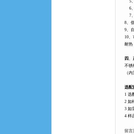
5
6
7
8
、
9
、
10
、
耐热
四
、
不锈
（内
选配
1
选
2
如
3
如
4
样
留言