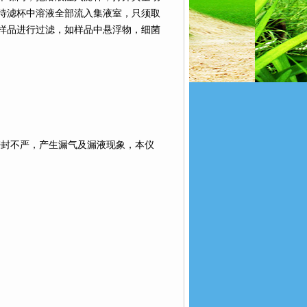
待滤杯中溶液全部流入集液室，只须取
样品进行过滤，如样品中悬浮物，细菌
密封不严，产生漏气及漏液现象，本仪