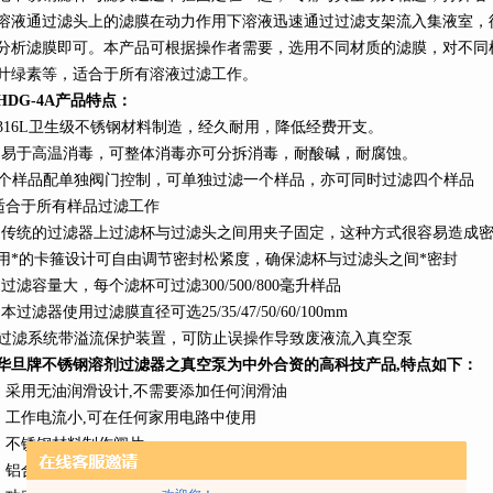
溶液通过滤头上的滤膜在动力作用下溶液迅速通过过滤支架流入集液室，
分析滤膜即可。本产品可根据操作者需要，选用不同材质的滤膜，对不同
叶绿素等，适合于所有溶液过滤工作。
HDG-4A
产品特点：
316L
卫生级不锈钢材料制造，经久耐用，降低经费开支。
、易于高温消毒，可整体消毒亦可分拆消毒，耐酸碱，耐腐蚀。
个样品配单独阀门控制，可单独过滤一个样品，亦可同时过滤四个样品
适合于所有样品过滤工作
、传统的过滤器上过滤杯与过滤头之间用夹子固定，这种方式很容易造成
用*的卡箍设计可自由调节密封松紧度，确保滤杯与过滤头之间*密封
、过滤容量大，每个滤杯可过滤
300/
500/800
毫升样品
本过滤器使用过滤膜直径可选25/35/47/
50/60/100mm
过滤系统带溢流保护装置，可防止误操作导致废液流入真空泵
华旦牌不锈钢溶剂过滤器之真空泵为中外合资的高科技产品,特点如下：
、采用无油润滑设计
,
不需要添加任何润滑油
、工作电流小
,
可在任何家用电路中使用
、不锈钢材料制作阀片
、铝合金外壳
,
散热迅速