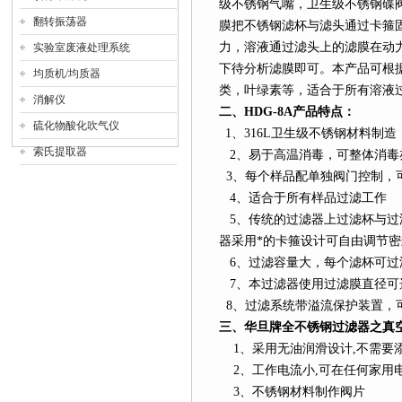
级不锈钢气嘴，卫生级不锈钢碟
翻转振荡器
膜把不锈钢滤杯与滤头通过卡箍
力，溶液通过滤头上的滤膜在动
实验室废液处理系统
下待分析滤膜即可。本产品可根
均质机/均质器
类，叶绿素等，适合于所有溶液
消解仪
二、
HDG-8A
产品特点：
硫化物酸化吹气仪
1
、
316L
卫生级不锈钢材料制造
索氏提取器
2
、易于高温消毒，可整体消毒
3
、每个样品配单独阀门控制，
4
、适合于所有样品过滤工作
5
、传统的过滤器上过滤杯与过
器采用*的卡箍设计可自由调节密
6
、过滤容量大，每个滤杯可过
7
、本过滤器使用过滤膜直径可选25/
8
、过滤系统带溢流保护装置，
三、华旦牌全不锈钢过滤器之真
1
、采用无油润滑设计
,
不需要
2
、工作电流小
,
可在任何家用
3
、不锈钢材料制作阀片