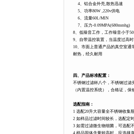
4
、铝合金外壳
,
散热迅速
5
、功率
80W ,220v
供电
6
、流量
60L
/MIN
7
、压力
-0.09MPA(680mmhg)
8
、低噪音工作，工作噪音小于
5
9
、自带温控装置，当温度过高时
10
、市面上普通产品的真空室通
耐热，经久耐用
四
、
产品标准配置：
不锈钢过滤杯八个，不锈钢过滤
（内置温控系统），合格证，保
选配指南：
1
选配
20
升
大容量全不锈钢收集
2
如样品过滤时间较长，选配定
3
如需过滤微生物细菌，可选配
4
样品固体含量较高时，应选择