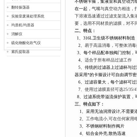
不锈钢卡箍，集液室和真空动力
翻转振荡器
在一起，
气嘴与真空动力相连，
下溶液迅速通过过滤支架流入集
实验室废液处理系统
要，选用不同材质的滤膜，对不
均质机/均质器
二、
特点：
消解仪
1
、
316L
卫生级不锈钢材料制造
硫化物酸化吹气仪
2
、
易于高温消毒，可整体消毒
索氏提取器
3
、每个样品配单独阀门控制，
4
、
适合于所有样品过滤工作
5
、传统的过滤器上过滤杯与过
器采用*的卡箍设计可自由调节密
6
、过滤容量大，每个滤杯可过
7
、
使用过滤膜直径可选25/35/47
8
、过滤系统带溢流保护装置，
三、
特点如下：
1
、采用无油润滑设计
,
不需要
2
、
工作电流小
,
可在任何家用
3
、不锈钢材料制作阀片
4
、铝合金外壳
,
散热迅速