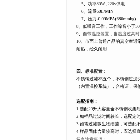
5
、
功率
80W ,220v
供电
6
、流量
60L
/MIN
7
、压力
-0.09MPA(680mmhg)
8
、低噪音工作，工作噪音小于
5
9
、
自带温控装置，当温度过高时
10
、市面上普通产品的真空室通
耐热，经久耐用
四
、
标准配置：
不锈钢过滤杯五个，不锈钢过滤
（内置温控系统），合格证，保
选配指南：
1
选配
20
升
大容量全不锈钢收集
2
如样品过滤时间较长，选配定
3
如需过滤微生物细菌，可选配
4
样品固体含量较高时，应选择
留言注意事项：