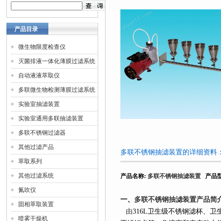
产品目录
微生物限度检查仪
灭菌排液一体化薄膜过滤系统
自动液液萃取仪
多联微生物检测薄膜过滤系统
实验室抽滤装置
实验室通用多联抽滤装置
多联不锈钢过滤器
其他过滤产品
多联不锈钢抽滤装置的详细资料
萃取系列
其他过滤系统
产品名称
:
多联不锈钢抽滤装置
产品
氮吹仪
一、
多联不锈钢抽滤装置
产品简
固相萃取装置
由
316L
卫生级不锈钢滤杯、卫
喷雾干燥机