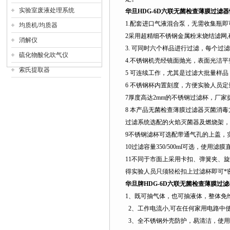
实验室废液处理系统
华旦
HDG-6D
六联无菌检查薄膜过滤器
1.
配套进口气液混合泵，无需收集瓶即
均质机/均质器
2
采用超精细不锈钢金属粉末烧结滤网
,
消解仪
3.
可同时六个样品进行过滤，每个过滤
硫化物酸化吹气仪
4.
不锈钢机壳经镜面抛光，表面光洁平
索氏提取器
5
可连续工作，尤其是过滤大批量样品
6
不锈钢杯内置刻度，方便实验人员定
7
厚度高达
2mm
的不锈钢过滤杯，厂家
8
本产品无菌检查薄膜过滤器灭菌消毒
过滤系统选配的火焰灭菌器及燃烧架，
9
不锈钢滤杯可选配带通气孔的上盖，
10
过滤容量
350/500ml
可选，使用滤膜
11
不同于市面上采用卡扣、弹簧夹、旋
得实验人员只须轻松扣上过滤杯即可*
华旦牌
HDG-6D
六联无菌检查薄膜过滤
1
、既可抽气体，也可抽液体，整体免
2
、工作电流小
,
可在任何家用电路中
3
、全不锈钢外壳防护，易清洁，使用