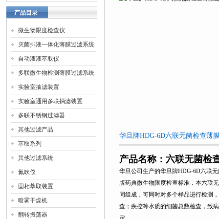
产品目录
微生物限度检查仪
灭菌排液一体化薄膜过滤系统
自动液液萃取仪
多联微生物检测薄膜过滤系统
实验室抽滤装置
实验室通用多联抽滤装置
多联不锈钢过滤器
其他过滤产品
华旦牌HDG-6D六联无菌检查
萃取系列
产品名称：六联无菌检
其他过滤系统
华旦公司生产的华旦牌
HDG-6D
六联无
氮吹仪
版药典微生物限度检查
标准．本六联无
固相萃取装置
同组成，可同时对多个样品进行检测，
喷雾干燥机
查；疾控等水质的细菌总数检查，致病
翻转振荡器
定。