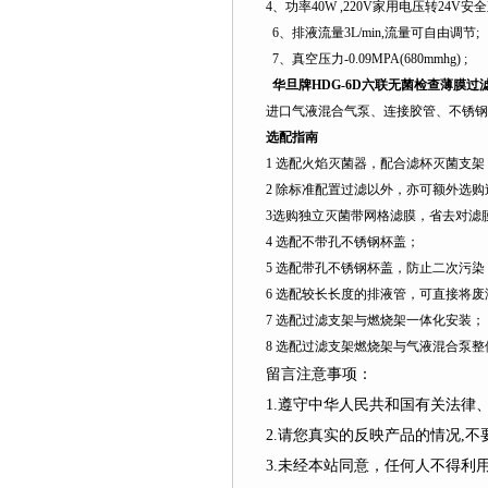
4
、功率
40W ,220V
家用电压转
24V
安全
6
、排液流量
3L/min,
流量可自由调节
;
7
、真空压力
-0.09MPA(680mmhg) ;
华旦牌
HDG-6D
六联无菌检查薄膜过
进口气液混合气泵、连接胶管、不锈钢
选配指南
1
选配火焰灭菌器，配合滤杯灭菌支架
2
除标准配置过滤以外，亦可额外选购
3
选购独立灭菌带网格滤膜，省去对滤
4
选配不带孔不锈钢杯盖；
5
选配带孔不锈钢杯盖，防止二次污染
6
选配较长长度的排液管，可直接将废
7
选配过滤支架与燃烧架一体化安装；
8
选配过滤支架燃烧架与气液混合泵整
留言注意事项：
1.遵守中华人民共和国有关法
2.请您真实的反映产品的情况,
3.未经本站同意，任何人不得