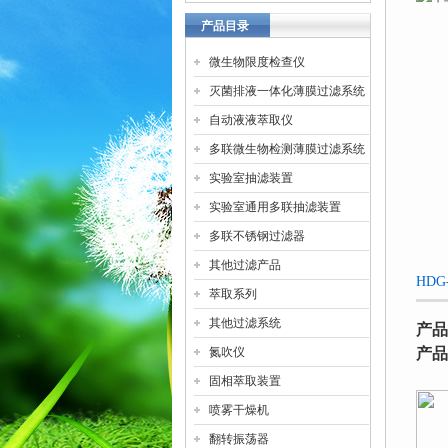
产品目录
微生物限度检查仪
灭菌排液一体化薄膜过滤系统
自动液液萃取仪
多联微生物检测薄膜过滤系统
实验室抽滤装置
实验室通用多联抽滤装置
多联不锈钢过滤器
其他过滤产品
HD
萃取系列
其他过滤系统
产品
氮吹仪
产品
固相萃取装置
喷雾干燥机
翻转振荡器