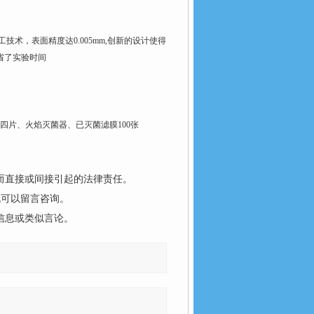
工技术，表面精度达
0.005mm,
创新的设计使得
省了实验时间
四片、火焰灭菌器、已灭菌滤膜
100
张
而直接或间接引起的法律责任。
也可以留言咨询。
信息或类似言论。