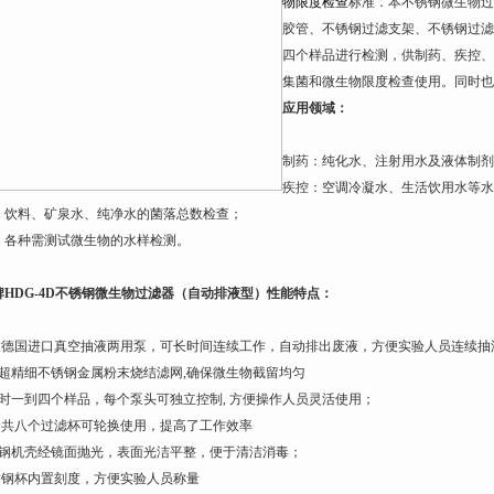
物限度检查
标准．本不锈钢微生物过
胶管、不锈钢过滤支架、不锈钢过滤
四个样品进行检测，供制药、疾控、
集菌和微生物限度检查使用。同时也
应用领域：
制药：纯化水、注射用水及液体制剂
疾控：空调冷凝水、生活饮用水等水
：饮料、矿泉水、纯净水的菌落总数检查；
：各种需测试微生物的水样检测。
牌
HDG-4D
不锈钢微生物过滤器（自动排液型）性能特点：
置德国进口真空抽液两用泵，可长时间连续工作，自动排出废液，方便实验人员连续抽
超精细不锈钢金属粉末烧结滤网
,
确保微生物截留均匀
时一到四个样品，每个泵头可独立控制
,
方便操作人员灵活使用；
套共八个过滤杯可轮换使用，提高了工作效率
钢机壳经镜面抛光，表面光洁平整，便于清洁消毒；
锈钢杯内置刻度，方便实验人员称量