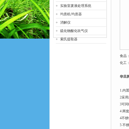
实验室废液处理系统
均质机/均质器
消解仪
硫化物酸化吹气仪
索氏提取器
食品
化工
华旦
1.
内
2
采用
3
可同
4
两
4
不锈
5
不