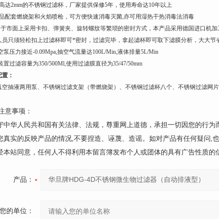
高达
2mm
的不锈钢过滤杯，厂家提供保修
5
年，使用寿命达
10
年以上
品配套燃烧架和火焰喷枪，可方便快速消毒灭菌
,
亦可用湿热干热消毒法消毒
同于市面上采用卡扣、弹簧夹、旋转螺纹等繁琐的密封方式，本产品采用德国进口机加
人员只须轻松扣上过滤杯即可*密封，过滤完毕，拿起滤杯即可取下滤膜分析，大大节
空泵压力接近
-0.09Mpa,
抽空气流量达
100L/Min,
液体排量
5L/Min
装置过滤容量为
350/500Ml,
使用过滤膜直径为
35/47/50mm
配置：
真空抽液两用泵、不锈钢过滤支架（带燃烧架）、不锈钢过滤杯八个、不锈钢过滤网片
注意事项：
遵守中华人民共和国有关法律、法规，尊重网上道德，承担一切因您的行为
请您真实的反映产品的情况,不要捏造、诬蔑、造谣。如对产品有任何疑问,
未经本站同意，任何人不得利用本留言簿发布个人或团体的具有广告性质的
产品：
您的单位：