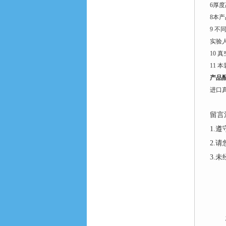
6
厚度
8
本产
9
不
实验
10
真
11
本
产品
进口
留言
1.
2.
3.