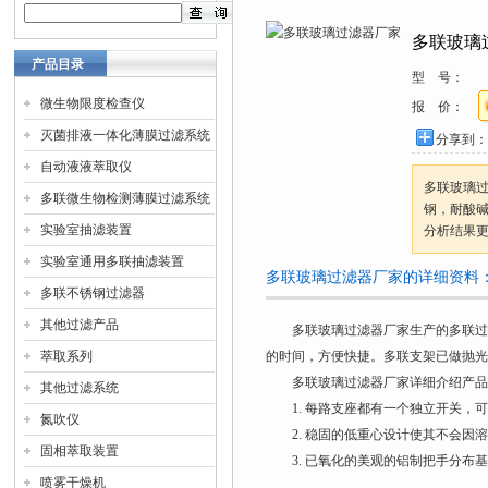
多联玻璃
产品目录
型 号：
微生物限度检查仪
报 价：
灭菌排液一体化薄膜过滤系统
分享到：
自动液液萃取仪
多联玻璃
多联微生物检测薄膜过滤系统
钢，耐酸碱
实验室抽滤装置
分析结果
实验室通用多联抽滤装置
多联玻璃过滤器厂家的详细资料
多联不锈钢过滤器
其他过滤产品
多联玻璃过滤器厂家生产的多联过滤
萃取系列
的时间，方便快捷。多联支架已做抛光
多联玻璃过滤器厂家详细介绍产品
其他过滤系统
1. 每路支座都有一个独立开关，可
氮吹仪
2. 稳固的低重心设计使其不会因溶
固相萃取装置
3. 已氧化的美观的铝制把手分布基
喷雾干燥机