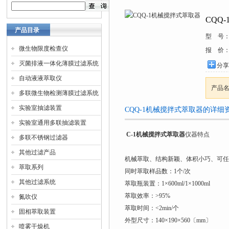
CQQ
产品目录
型 号
微生物限度检查仪
报 价
灭菌排液一体化薄膜过滤系统
分享
自动液液萃取仪
产品名
多联微生物检测薄膜过滤系统
实验室抽滤装置
CQQ-1机械搅拌式萃取器的详细
实验室通用多联抽滤装置
C-1
机械搅拌式萃取器
仪器特点
多联不锈钢过滤器
其他过滤产品
机械萃取、结构新颖、体积小巧、可任
萃取系列
同时萃取样品数：1个/次
其他过滤系统
萃取瓶装置：1×600ml/1×1000ml
萃取效率：>95%
氮吹仪
萃取时间：<2min/个
固相萃取装置
外型尺寸：140×190×560〔mm〕
喷雾干燥机