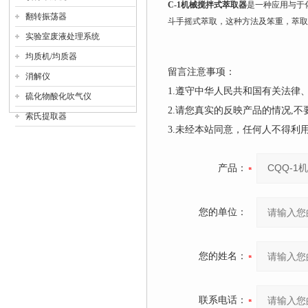
C-1机械搅拌式萃取器
是一种应用与于
翻转振荡器
斗手摇式萃取，这种方法及笨重，萃取
实验室废液处理系统
均质机/均质器
留言注意事项：
消解仪
1.遵守中华人民共和国有关法
硫化物酸化吹气仪
2.请您真实的反映产品的情况,
索氏提取器
3.未经本站同意，任何人不得
产品：
您的单位：
您的姓名：
联系电话：