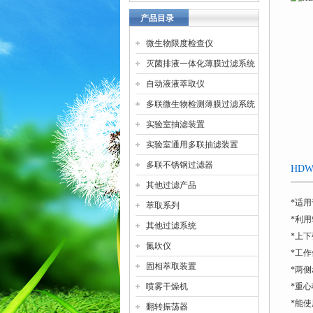
产品目录
微生物限度检查仪
灭菌排液一体化薄膜过滤系统
自动液液萃取仪
多联微生物检测薄膜过滤系统
实验室抽滤装置
实验室通用多联抽滤装置
多联不锈钢过滤器
HD
其他过滤产品
*适
萃取系列
*利用
其他过滤系统
*上
氮吹仪
*工
固相萃取装置
*两侧
喷雾干燥机
*重
*能
翻转振荡器