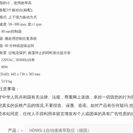
地面积小，使用效率高
各配3个振动台(标配);
模式: 上下强力振动方式
度: 50~300 rpm; 度±1 rpm
: 40 mm控制器
器: 微处理控制往复系统
器: 60 分钟或连续运转
装置: 过电流保护; 振荡停止的同时发出提示音
 220VAC, 50/60Hz功率
 90W
xH): 445 x 730 x 505 mm
53.0 kg
注意事项：
遵守中华人民共和国有关法律、法规，尊重网上道德，承担一切因您的行为
请您真实的反映产品的情况,不要捏造、诬蔑、造谣。如对产品有任何疑问,
未经本站同意，任何人不得利用本留言簿发布个人或团体的具有广告性质的
产品：