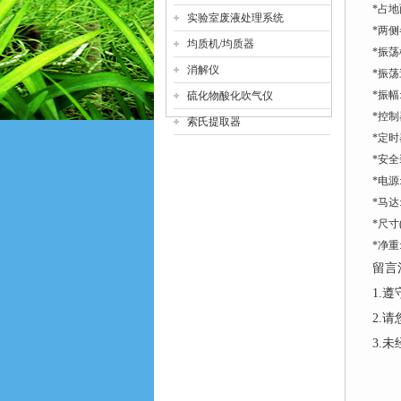
*占
实验室废液处理系统
*两侧
均质机/均质器
*振荡
消解仪
*振荡速
*振幅
硫化物酸化吹气仪
*控制
索氏提取器
*定时
*安全
*电源:
*马达:
*尺寸(D
*净重: 
留言
1.
2.
3.