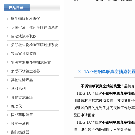
产品目录
微生物限度检查仪
灭菌排液一体化薄膜过滤系统
自动液液萃取仪
多联微生物检测薄膜过滤系统
实验室抽滤装置
实验室通用多联抽滤装置
多联不锈钢过滤器
HDG-1A不锈钢单联真空抽滤装
其他过滤产品
一、
不锈钢单联真空抽滤装置
产品简介
萃取系列
HDG-1A华旦牌
不锈钢单联真空抽滤
其他过滤系统
用玻璃材质砂芯过滤装置，过滤速度慢
氮吹仪
滤装置的目的是为了提高实验工作效率
固相萃取装置
品已申请国家。
HDG-1A华旦牌
不锈钢单联真空抽滤
喷雾干燥机
嘴，卫生级不锈钢碟阀，不锈钢卡箍，
翻转振荡器