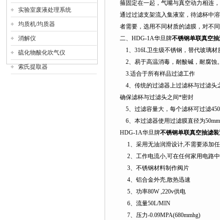
箍固定在一起，气嘴与真空动力相连，
实验室废液处理系统
通过过滤支架流入集液室，待滤杯中溶
均质机/均质器
者需要，选用不同材质的滤膜，对不同
消解仪
二、HDG-1A华旦牌
不锈钢单联真空抽
1、316L卫生级不锈钢，替代玻璃
硫化物酸化吹气仪
2、易于高温消毒，耐酸碱，耐腐蚀
索氏提取器
3.适合于所有样品过滤工作
4、传统的过滤器上过滤杯与过滤头之
确保滤杯与过滤头之间*密封
5、过滤容量大，每个滤杯可过滤45
6、本过滤器使用过滤膜直径为50mm
HDG-1A华旦牌
不锈钢单联真空抽滤装
1、采用无油润滑设计,不需要添加任
2、工作电流小,可在任何家用电路中
3、不锈钢材料制作阀片
4、铝合金外壳,散热迅速
5、功率80W ,220v供电
6、流量50L/MIN
7、压力-0.09MPA(680mmhg)