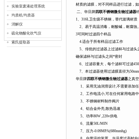
材质的滤膜，对不同样品进行过滤，如
实验室废液处理系统
二、华旦牌
四联不锈钢微生物过滤器
均质机/均质器
1、316L卫生级不锈钢，替代玻璃材
消解仪
2、易于高温消毒，耐酸碱，耐腐蚀
硫化物酸化吹气仪
3可同时过滤四个样品
4.适合于所有样品过滤工作
索氏提取器
5、传统的过滤器上过滤杯与过滤头之
确保滤杯与过滤头之间*密封
6、过滤容量大，每个滤杯可过滤45
7、本过滤器使用过滤膜直径为50mm
华旦牌
四联不锈钢微生物过滤器
之真空
1、采用无油润滑设计,不需要添加任
2、工作电流小,可在任何家用电路中
3、不锈钢材料制作阀片
4、铝合金外壳,散热迅速
5、功率80W ,220v供电
6、流量50L/MIN
7、压力-0.09MPA(680mmhg)
8、自带温控装置，当温度过高时自