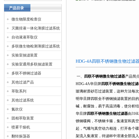
产品目录
微生物限度检查仪
灭菌排液一体化薄膜过滤系统
自动液液萃取仪
多联微生物检测薄膜过滤系统
实验室抽滤装置
HDG-4A四联不锈钢微生物过滤
实验室通用多联抽滤装置
多联不锈钢过滤器
一、
四联不锈钢微生物过滤器
产品简
其他过滤产品
HDG-4A华旦牌
四联不锈钢微生物过滤
萃取系列
玻璃材质砂芯过滤装置，这种方法每次
明华旦牌四联全不锈钢抽滤装置的目的
其他过滤系统
碱，耐腐蚀，易于高温消毒，使分析结
氮吹仪
华旦牌
四联不锈钢微生物过滤器
由31
固相萃取装置
锈钢碟阀，不锈钢卡箍，集液室和真空
喷雾干燥机
起，气嘴与真空动力相连，打开各个碟
架流入集液室，待滤杯中溶液全部流入
翻转振荡器