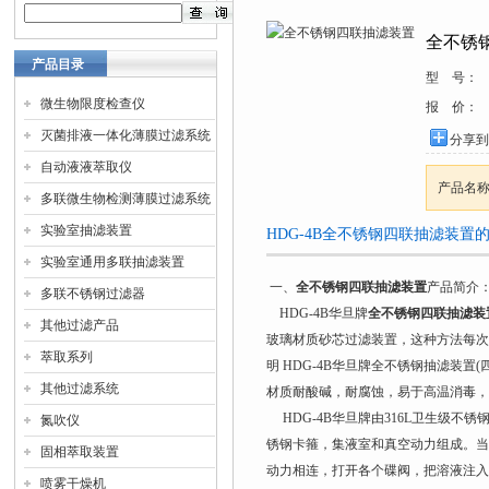
全不锈
产品目录
型 号：
微生物限度检查仪
报 价：
灭菌排液一体化薄膜过滤系统
分享到
自动液液萃取仪
产品名称
多联微生物检测薄膜过滤系统
实验室抽滤装置
HDG-4B全不锈钢四联抽滤装置
实验室通用多联抽滤装置
一、
全不锈钢四联抽滤装置
产品简介
多联不锈钢过滤器
HDG-4B华旦牌
全不锈钢四联抽滤装
其他过滤产品
玻璃材质砂芯过滤装置，这种方法每次
萃取系列
明 HDG-4B华旦牌全不锈钢抽滤装
其他过滤系统
材质耐酸碱，耐腐蚀，易于高温消毒，
HDG-4B华旦牌
由316L卫生级不
氮吹仪
锈钢卡箍，集液室和真空动力组成。当
固相萃取装置
动力相连，打开各个碟阀，把溶液注入
喷雾干燥机