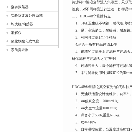
待滤杯中溶液全部流入集液室，只须取下
翻转振荡器
滤膜，对不同样品进行过滤，如样品中
实验室废液处理系统
二、 HDG-4B华旦牌
特点
1、316L卫生级不锈钢，替代玻璃
均质机/均质器
2、易于高温消毒，耐酸碱，耐腐蚀
消解仪
3、可同时过滤1至4个样品
硫化物酸化吹气仪
4.适合于所有样品过滤工作
索氏提取器
5、传统的过滤器上过滤杯与过滤头之
确保滤杯与过滤头之间*密封
6、过滤容量大，每个滤杯可过滤45
7、本过滤器使用过滤膜直径为50mm
HDG-4B华旦牌
之真空泵为*的高科技
1、无油双活塞设计免维护，功率*，
2、zui低真空度－700mmHg;
3、zui大空气流量160L/min;
4、噪音小于50db,重量6~8kg.
5、功率410W
6、自带温控装置，当温度过高时自