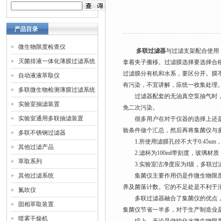
产品目录
微生物限度检查仪
多联过滤器
与过滤支架配合使用
灭菌排液一体化薄膜过滤系统
拿着夹子搬移。过滤膜选择要选择合
过滤膜分有机和水系，要区分开。膜
自动液液萃取仪
有污染，不宜讲解，应统一收集处理
多联微生物检测薄膜过滤系统
过滤器配套的无油真空泵抽气时，不
实验室抽滤装置
免二次污染。
实验室通用多联抽滤装置
很多用户在对于仪器的选择上还是会
验条件做个汇总，然后再将集菌仪与
多联不锈钢过滤器
1.所使用滤膜孔径不大于0.45um，
其他过滤产品
2.滤杯为100ml带刻度，玻璃材质
萃取系列
3.实验室洁净度应为I级，多联过
其他过滤系统
集菌仪主要作用仍是作微生物限度检
养及菌落计数。它的不足处是不利于
氮吹仪
多联过滤器融合了集菌仪的优点，另
固相萃取装置
集菌仪节省一半多，对于生产制造业
喷雾干燥机