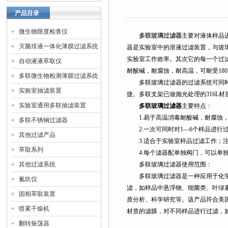
产品目录
微生物限度检查仪
多联玻璃过滤器
主要对液体样品
灭菌排液一体化薄膜过滤系统
器是实验室中的溶液过滤装置，与玻
实验室工作效率。其次它的每一个过
自动液液萃取仪
耐酸碱，耐腐蚀，耐高温，可耐受18
多联微生物检测薄膜过滤系统
多联玻璃过滤器的过滤系统可同时进
实验室抽滤装置
捷。多联支架已做抛光处理的316L
实验室通用多联抽滤装置
多联玻璃过滤器
主要特点：
1.易于高温消毒耐酸碱，耐腐蚀，取消
多联不锈钢过滤器
2.一次可同时对1—6个样品进行
其他过滤产品
3.适合于实验室样品过滤工作；注
萃取系列
4.每个滤器配单独阀门，可以单独
其他过滤系统
多联玻璃过滤器使用范围：
多联玻璃过滤器是一种应用于化学实
氮吹仪
滤，如样品中悬浮物、细菌类、叶绿
固相萃取装置
质分析、科学研究等。该产品符合美
喷雾干燥机
材质的滤膜，对不同样品进行过滤，
翻转振荡器