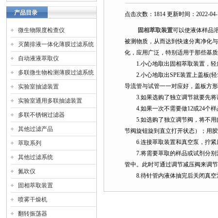
产品目录
点击次数：1814 更新时间：2022-04-
微生物限度检查仪
固相萃取装置
可以使液体样品
被测物质，从而达到快速分离净化
灭菌排液一体化薄膜过滤系统
化，应用广泛，特别适用于那些基
自动液液萃取仪
1.小心地取出固相萃取装置，轻
多联微生物检测薄膜过滤系统
2.小心地取出SPE装置上盖板(
导流管与试管一一对应好，盖板方
实验室抽滤装置
3.如果选购了独立调节就要先将
实验室通用多联抽滤装置
4.如果一次不需要做12或24个
多联不锈钢过滤器
5.如选购了独立调节阀，将不用
其他过滤产品
节阀旋钮旋到直立打开状态）；用
6.连接萃取装置和真空泵，拧紧
萃取系列
7.将需要萃取的样品或试剂分别
其他过滤系统
管中。此时可通过调节减压阀来调
氮吹仪
8.待针管内液体抽完后关闭真空
固相萃取装置
喷雾干燥机
翻转振荡器