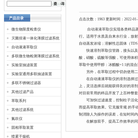
产品目录
点击次数：1963 更新时间：2022-01-
微生物限度检查仪
自动液液萃取仪
实现各类样品
行。适用于水质及自来水行业，放射
灭菌排液一体化薄膜过滤系统
自动蒸发浓缩；溶解性总固体（TD
自动液液萃取仪
快速溶剂萃取仪管路，接头以及阀
多联微生物检测薄膜过滤系统
酸，硝酸，硫酸等强酸，可使用体积
萃取中使用甲醇：冰醋酸=1:1的混
实验室抽滤装置
另外，在萃取过程中切勿使用二硫
实验室通用多联抽滤装置
在自动液液萃取仪的溶剂选择过程
多联不锈钢过滤器
上，灵活选择后就能获得良好的溶
其他过滤产品
对目前常用的样品开发了上百种整
可加快过滤速度，控制柱子活化、
萃取系列
而提高萃取效果。它克服常规 的手
其他过滤系统
制消除人为操作的误差，在短时间内
氮吹仪
在解放双手、提高工作效率的同时
固相萃取装置
喷雾干燥机